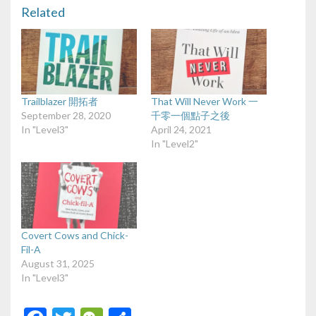
Related
Trailblazer 開拓者
That Will Never Work 一
September 28, 2020
千零一個點子之後
In "Level3"
April 24, 2021
In "Level2"
Covert Cows and Chick-
Fil-A
August 31, 2025
In "Level3"