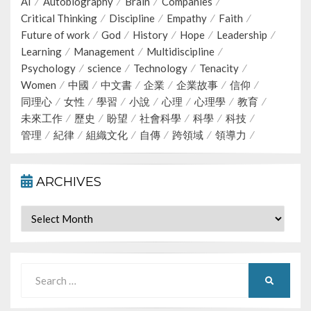
AI
Autobiography
Brain
Companies
Critical Thinking
Discipline
Empathy
Faith
Future of work
God
History
Hope
Leadership
Learning
Management
Multidiscipline
Psychology
science
Technology
Tenacity
Women
中國
中文書
企業
企業故事
信仰
同理心
女性
學習
小說
心理
心理學
教育
未來工作
歷史
盼望
社會科學
科學
科技
管理
紀律
組織文化
自傳
跨領域
領導力
ARCHIVES
Archives
Search
SEARCH
for: