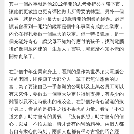
其中一個故事就是他2012年開始思考要把公司帶下市，
讓他們更敏捷也更有彈性做出所需要的轉型。另外一個
故事，就是他從小長大到19歲時開始創業的經過。於是
讀者會看到一開始的鏡頭是個中年事業有成的企業家，
內心在掙扎要做一個巨大的決定。但一轉換鏡頭，是一
個充滿好奇心，讓父母不知如何應付的孩子，找到電腦
後好像開啟內建的「生意人」靈魂，就這麼不知不覺的
開始創業了。
在那個中年企業家身上，看到的是作為世界頂尖電腦公
司的老闆，即便賺了大部分人一輩子都無法想像的財
富，為了要讓自己一手創辦的公司以及上萬名員工可以
有未來性，要做出一個重大決定並得到支持，有多少的
難關以及不定時殺出的程咬金。在那個好奇心滿滿的孩
子身上，看見的是初生之犢不畏虎的力量。看見「不知
道太多」時才會有的勇氣，「沒有多想」時才會有的信
心，以及「不怕丟臉」時才會有的冒險精神。兩個人都
各自有揪心的時刻，兩個人也都有稀奇古怪的巧合經