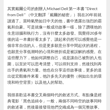
其實戴爾公司的創辦人Michael Dell 第一本書 “Direct
from Dell “ （中文翻譯「戴爾的秘密」）我在20年前就
讀過了。當時氣勢如日中天的他，書中透露出強烈的霸
氣和自豪。可是就像一般成功故事一樣，除了讚嘆他的
生意頭腦和執行力，沒有什麼太多啟發。我覺得20多年
後的這一本書好看太多了。讀起來仍然可以感覺他是一
個非常自信的人，但是更多願意分享中間起伏的過程，
也願意分享低潮時的心境和挫折或是被誤解的感覺。在
這些壓力下，他如何調整自己，或是讓自己被對的人包
圍，以至於可以思考清楚，可以得到支持，然後找到再
出手的勇氣和力量。他也在分享這些故事後，更多的道
出從宏觀條件來看，他許多先天的優勢（例如出生的環
境和時空背景）以及他人的幫助。
我很喜歡這本書交叉兩個時代的敘述方式。有點像是經
典電影「黑色追緝令」一般，兩個不同時空的故事同時
的敘述著，然後最後發現他們交織成為一個完整故事。