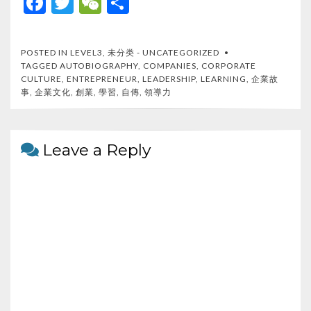
F
T
W
S
ac
w
e
h
e
itt
C
ar
POSTED IN
LEVEL3
,
未分类 - UNCATEGORIZED
b
er
h
e
TAGGED
AUTOBIOGRAPHY
,
COMPANIES
,
CORPORATE
CULTURE
,
ENTREPRENEUR
,
LEADERSHIP
,
LEARNING
,
企業故
o
at
事
,
企業文化
,
創業
,
學習
,
自傳
,
領導力
o
k
Leave a Reply