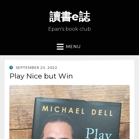
讀書e誌
Epan's book club
MENU
POSTED
SEPTEMBER 23, 2022
ON
Play Nice but Win