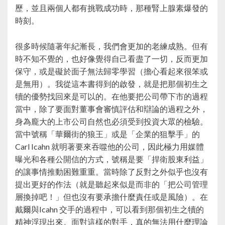
歷，並且兩個人都有挑戰成功時，那種腎上腺素爆發的
時刻。
很多時候隨著年紀漸長，我們會更加的老練成熟。但有
時不知不覺的，也好像覺得自己看盡了一切，反而更加
保守，或是礙於面子無法歸零學習（擔心看起來很笨或
是無用）。我從這本書得到的啟發，就是把那個初生之
犢的優勢找回來是可以的。在他要把公司帶下市的過程
當中，除了要面對董事會審慎評估和辯論的過程之外，
身為龐大的上市公司自然也必須受到投資大眾的檢驗。
當中號稱「華爾街的狼王」或是「企業的狙擊手」的
Carl Icahn 就明著要來吞噬他的公司，因此極力用媒體
曝光和各種公開信的方式，號稱是要「捍衛股東利益」
的讓事情推動困難重重。當時除了反對之外似乎也沒有
提出更好的作法（就是聽起來似是而非的「把公司管理
層換掉吧！」但也沒有要承擔什麼責任或是風險）。在
戴爾與Icahn 交手的過程中，可以看到那個初生之犢的
精神浮現出來。面對這樣的對手，真的無法用什麼理論