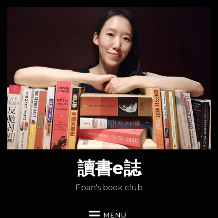
讀書e誌
Epan's book club
MENU