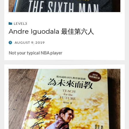
LEVEL3
Andre Iguodala 最佳第六人
POSTED
AUGUST 9, 2019
ON
Not your typical NBA player