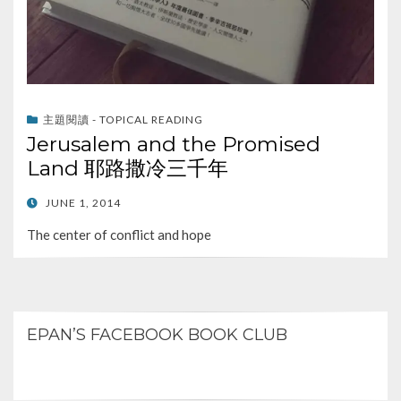
主題閱讀 - TOPICAL READING
Jerusalem and the Promised
Land 耶路撒冷三千年
POSTED
JUNE 1, 2014
ON
The center of conflict and hope
EPAN’S FACEBOOK BOOK CLUB