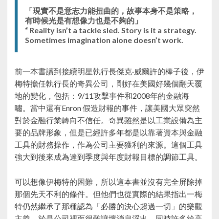
「現實不是意志力能扭曲的，故事本身不是策略，
有時候光是有想像力也是不夠的」
“ Reality isn’t a tackle sled. Story is it a strategy.
Sometimes imagination alone doesn’t work.
前一本書讀到接續明星執行長傑克·威爾許的棒子後，伊
梅特擔任執行長的奇異公司，剛好在美國好幾個翻天覆
地的變化，包括：9/11攻擊事件和2008年的金融海
嘯。當中還有Enron 假造財報的事件，讓美國大眾突然
對於金融行業轉向不信任。奇異雖然是以工業設備為主
要的品牌形象，但是已經許多年都是以靠著資本與金融
工具的財務操作，作為公司主要獲利的來源。這個工具
強大到後來成為達到季度與年度財報目標的調節工具。
可以想像伊梅特的困難，所以這本書並沒有完全屏除掉
那個先天不利的條件。但他們也從實際的結果指出一梅
特仍然繼承了那種認為「必勝的決心超過一切」的樂觀
主義，於是公司裡面很難讓壞消息浮出。同時許多給高