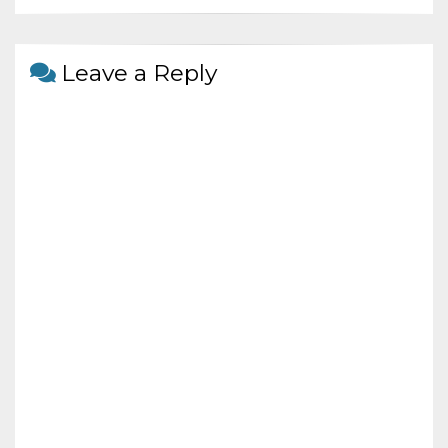
o
k
Leave a Reply