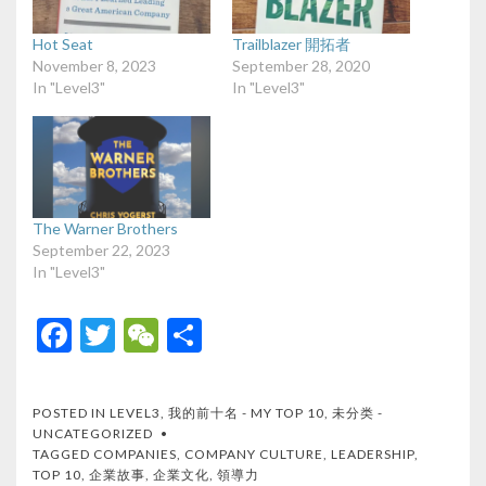
Hot Seat
Trailblazer 開拓者
November 8, 2023
September 28, 2020
In "Level3"
In "Level3"
The Warner Brothers
September 22, 2023
In "Level3"
F
T
W
S
ac
w
e
h
e
itt
C
ar
POSTED IN
LEVEL3
,
我的前十名 - MY TOP 10
,
未分类 -
b
er
h
e
UNCATEGORIZED
TAGGED
COMPANIES
,
COMPANY CULTURE
,
LEADERSHIP
,
o
at
TOP 10
,
企業故事
,
企業文化
,
領導力