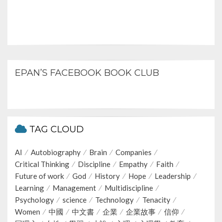
EPAN’S FACEBOOK BOOK CLUB
TAG CLOUD
AI
Autobiography
Brain
Companies
Critical Thinking
Discipline
Empathy
Faith
Future of work
God
History
Hope
Leadership
Learning
Management
Multidiscipline
Psychology
science
Technology
Tenacity
Women
中國
中文書
企業
企業故事
信仰