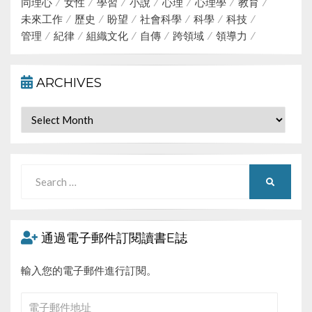
同理心
女性
學習
小說
心理
心理學
教育
未來工作
歷史
盼望
社會科學
科學
科技
管理
紀律
組織文化
自傳
跨領域
領導力
ARCHIVES
Archives
Search
SEARCH
for:
通過電子郵件訂閱讀書E誌
輸入您的電子郵件進行訂閱。
電