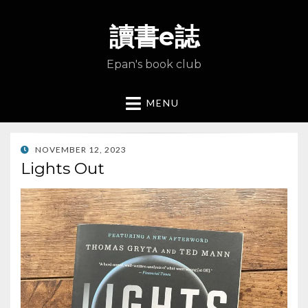
讀書e誌
Epan's book club
MENU
POSTED
NOVEMBER 12, 2023
ON
Lights Out