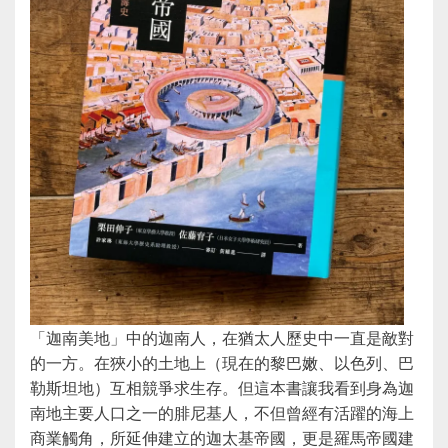
「迦南美地」中的迦南人，在猶太人歷史中一直是敵對
的一方。在狹小的土地上（現在的黎巴嫩、以色列、巴
勒斯坦地）互相競爭求生存。但這本書讓我看到身為迦
南地主要人口之一的腓尼基人，不但曾經有活躍的海上
商業觸角，所延伸建立的迦太基帝國，更是羅馬帝國建