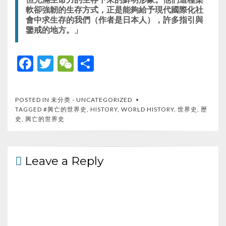
軟卻強韌的生存方式，正是能夠給予現代國際化社
會中求生存的我們（作者是日本人），許多指引與
鑒戒的地方。」
F
T
W
S
ac
w
e
h
e
itt
C
ar
POSTED IN
未分类 - UNCATEGORIZED
b
er
h
e
TAGGED
#興亡的世界史
,
HISTORY
,
WORLD HISTORY
,
世界史
,
歷
史
,
興亡的世界史
o
at
o
k
Leave a Reply