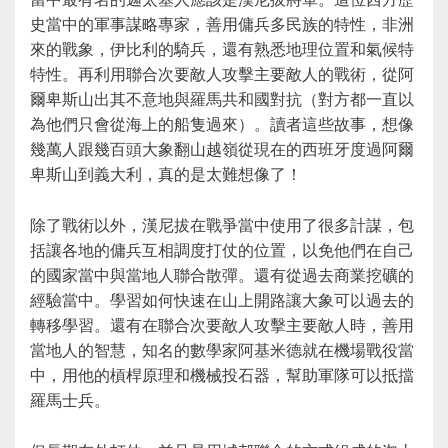
史當中的軍事謀略專家，善用傭兵多民族的特性，非洲
來的戰象，伊比利的騎兵，還有熟悉地理位置和氣候特
特性。再利用聯合次要敵人攻擊主要敵人的戰術，從阿
爾卑斯山出其不意地與羅馬共和國對抗（對方都一直以
為他們只會從海上的船隻過來）。讀者這些故事，想像
幾萬人跟幾百頭大象翻山越嶺從現在的西班牙度過阿爾
卑斯山到義大利，真的是太難想像了！
除了戰術以外，漢尼拔在戰爭當中使用了很多計謀，包
括讓各地的傭兵互相調度打仗的位置，以免他們在自己
的國家當中與當地人聯合散彈。還有從過去商業挖礦的
經驗當中。學習如何快速在山上開路讓大象可以過去的
轉移學習。還有在聯合次要敵人攻擊主要敵人時，善用
當地人的智慧，知名的數學家阿基米德就在機場戰役當
中，用他的槓桿原理和機械投石器，幫助軍隊可以抵擋
羅馬士兵。