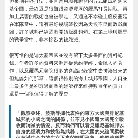
但長期在外打仗，並且是用城邦聯合的方式組成的迦太
基帝國，最終還是很難跟資源豐厚的羅馬打長期戰。再
加上厲害的戰術也會被學走，又適逢不幸碰上瘟疫蔓延
在軍隊當中，還有最好幾場戰役因為天候不良而敗戰而
歸，許多城邦已經逐漸開始叛亂趙煩。在第三場與羅馬
的戰爭當中，非常慘烈的被毁滅。
很可惜的是迦太基帝國並沒有留下太多書面的資料紀
錄。作者許多的資料來源是從舊約聖經，希臘人的著
作，以及羅馬元老院很多的會議記錄當中去拼湊出來的
但無論如何那幫，這個很特別的海上城邦帝國，人口並
非最多但是卻透過商業的經濟裡來維持數百年的實力，
還是一個很值得了解的歷史。
「觀察亞述、波斯等據代表性的東方大國與腓尼基
城邦的小國之間的關係，並不見小國遭大國完全吸
收而消滅的情況。反而我們可以看見腓尼基城邦以
自身的經濟力和技術為武器，在大國的夾縫間柔軟
但充滿生命力的生存下來的鮮明形象。他們這種柔