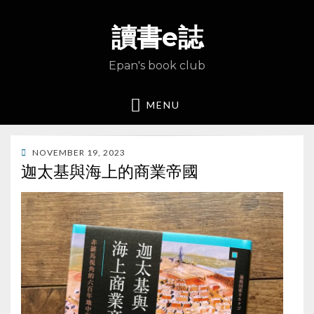
讀書e誌
Epan's book club
MENU
POSTED
NOVEMBER 19, 2023
ON
迦太基與海上的商業帝國