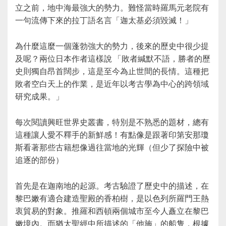
立之前，地中海最強大的勢力。難怪當時羅馬元老院有
一句流傳下來的拉丁語名言「迦太基必須毀滅！」
為什麼這麼一個蓬勃強大的勢力，後來的歷史中很少提
及呢？兩位日本作者這樣說 「敗者緘默不語，勝者的歷
史則獨自昂首闊步，這是至今為止世間的長情。這種把
敗者空白天上的作業，是近年以考古學為中心的跨領域
研究成果。」
每次閱讀興旺世界史叢書，特別是不熟悉的題材，總有
這種讓人愛不釋手的新鮮感！有點像是跟著印第安那瓊
斯看著那些古籍想像過往當地的光輝（但少了探險中被
追逐的部份）
首先是在迦南地的起源。考古驗證了歷史中的描述，在
黎巴嫩有適合建造聖殿的香柏樹，是以色列所羅門王熱
衷貿易的對象。推羅和西頓兩個城市至今人矗立在黎巴
嫩境內。而猶太聖經中所描述的「他施」的船隻，根據