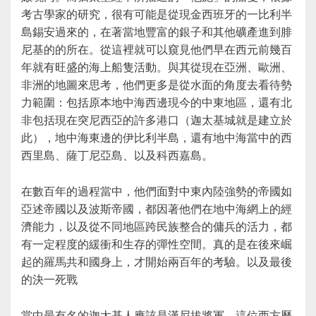
考古學家的研究，很有可能是從現金西班牙的一比利半
島錫安過來的，在著當地豐富的銀子和其他礦產進到腓
尼基的的所在。從這裡就可以窺見他們早在西元前幾百
年就有旺盛的海上船隻活動。與其從現在亞洲、歐洲、
非洲的地圖來思考，他們更多是從水面的角度去看待勢
力範圍：包括原本地中海西邊現今的中東地區，還有北
非包括現在突尼西亞的許多港口（迦太基城就是建立於
此），地中海東邊的伊比利半島，還有地中海當中的西
西里島、薩丁尼亞島、以及科西嘉島。
在數百年的過程當中，他們面對中東內陸強勢的帝國如
亞述帝國以及波斯帝國，都因著他們在地中海網上的經
濟能力，以及從不同地區跨民族整合的傭兵的活力，都
有一定程度的緩衝和生存的彈性空間。真的是在後來崛
起的羅馬共和國身上，才開始兩百年的考驗。以及最後
的決一死戰
當中最有名的迦太基人應該是漢尼拔將軍。這位西方歷