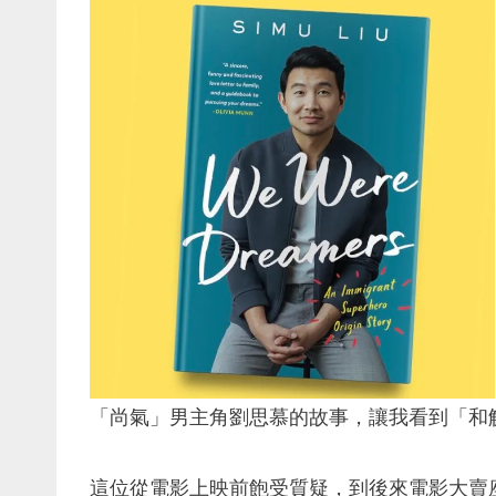
「尚氣」男主角劉思慕的故事，讓我看到「和
這位從電影上映前飽受質疑，到後來電影大賣