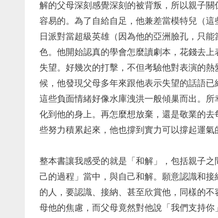
解的父母深刻感覺深刻的被背叛，所以親子關
容易的。為了自給自足，他兼差當模特兒（這
日派對當超級英雄（因為他的亞洲臉孔，只能
色。他開始認真的學會怎麼讀劇本，花錢去上
失望。好幾次的打擊，不但考驗他對表演的熱
候，他發現父母多年來跟他表示失望的話語已
這些負面情緒好像水庫洩洪一般傾巢而出。所
化到他的身上。再怎麼想放棄，還是敬業的去
些努力積累起來，他也撐到實力可以撐起運氣
整本書讓我感受的就是「和解」，包括親子之
己的過程」當中，與自己和解。願意認識和接
的人，要認識、接納、甚至欣賞他，同樣的不
母他的焦慮，而父母竟然對他說「我們支持你