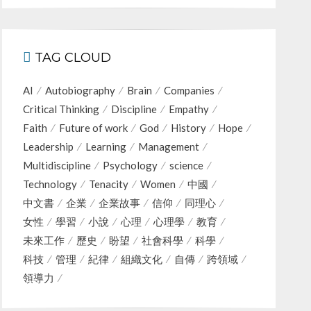
TAG CLOUD
AI
Autobiography
Brain
Companies
Critical Thinking
Discipline
Empathy
Faith
Future of work
God
History
Hope
Leadership
Learning
Management
Multidiscipline
Psychology
science
Technology
Tenacity
Women
中國
中文書
企業
企業故事
信仰
同理心
女性
學習
小說
心理
心理學
教育
未來工作
歷史
盼望
社會科學
科學
科技
管理
紀律
組織文化
自傳
跨領域
領導力