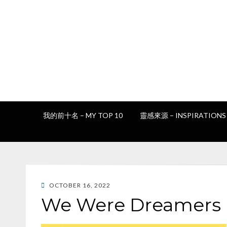
我的前十名 – MY TOP 10
靈感來源 – INSPIRATIONS
POSTED
OCTOBER 16, 2022
ON
We Were Dreamers