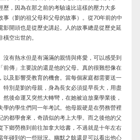
經歷，因為在那之前的考驗遠比這樣的壓力大多
故事（劉的祖父母和父母的故事）。從70年前的中
電影開頭也是從歷史講起。人的故事總是從歷史延
非橫空出世的。
。沒有熱水但是有滿滿的親情與疼愛，可以感受到
「前傳」主要說的還是他的父母。真的很難想像在
，以及影響受教育的機會。當每個家庭都需要送一
。特別是劉的母親，身為長女必須提早長大，用盡
。然後命運又突然大轉彎，在她被迫放棄學業後，
失學的學生們同一年考試。他母親硬是在勞務營裡
記的都學會來，奇蹟似的考上大學。而之後他的父
從下鄉勞務到前往加拿大唸書，不過就是十年左右
當年碰到的一些狀況。幽默之餘還是可以看出他心