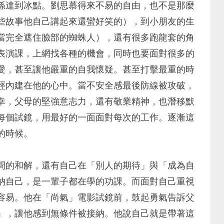
係達到冰點。劉思慕得來不易的自由，也不是那麼
些故事他自己講起來還蠻好笑的），到小朋友的生
當完全遮住臉部的蜘蛛人），還有很多跑龍套的角
表演課，上網找各種的機會，同時也要面對很多的
愛，甚至讓他嚴重的自我懷疑。甚至打擊最重的時
經內建在他的心中。當不安全感最後防線被攻破，
幸，父母的堅強意志力，還有敬業精神，也潛移默
每個試鏡，用最好的一面面對每次的工作。逐漸這
的時候。
間的和解，還有自己在「別人的期待」與「成為自
納自己，是一輩子都在學的功課。而面對自己重視
容易。他在「尚氣」電影試鏡前，鼓起勇氣告訴父
」，讓他感到無條件被接納。他說自己就是帶著這