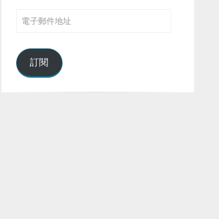
電
子
郵
件
訂閱
地
址