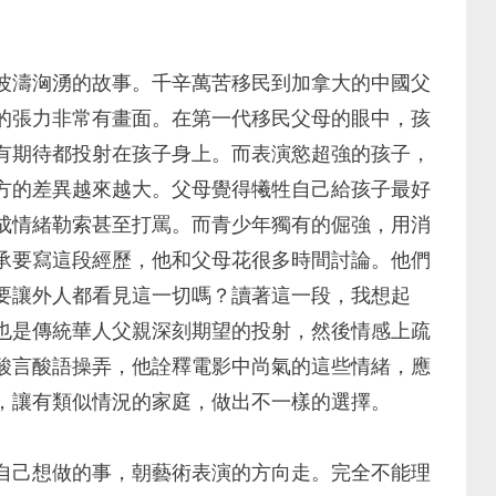
波濤洶湧的故事。千辛萬苦移民到加拿大的中國父
的張力非常有畫面。在第一代移民父母的眼中，孩
有期待都投射在孩子身上。而表演慾超強的孩子，
方的差異越來越大。父母覺得犧牲自己給孩子最好
成情緒勒索甚至打罵。而青少年獨有的倔強，用消
承要寫這段經歷，他和父母花很多時間討論。他們
要讓外人都看見這一切嗎？讀著這一段，我想起
也是傳統華人父親深刻期望的投射，然後情感上疏
酸言酸語操弄，他詮釋電影中尚氣的這些情緒，應
，讓有類似情況的家庭，做出不一樣的選擇。
自己想做的事，朝藝術表演的方向走。完全不能理