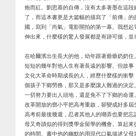
炮而紅。劉思慕的自傳，沒有太多著墨在這段
了，而這本書更是大篇幅的描寫了「前傳」的
國，寫到「尚氣」電影開拍的第一幕。我想起
伸出來，什麼樣的驚人發展都是有跡可循，並
在哈爾濱出生長大的他，幼年跟著爺爺奶奶住
短短的幾年對他人生有著長遠的影響。但故事
文化大革命時期成長的人，經歷什麼樣的衝擊
個孩子下鄉勞務，那又是多麼讓人難過的決定
一切努力要出人頭地，還是免不了下鄉的命運
改革開放的鄧小平把高考重啟，卻變成好多屆
高考前最後幾週，忍者其他人的嘲弄也要把忘
母又奇蹟似的得到獎學金留學的機會。算起來
的時間。書中他的幽默的用現代口氣描述父母