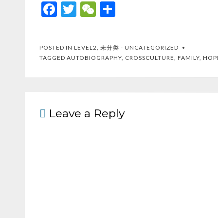
F
T
W
S
ac
w
e
h
e
itt
C
ar
POSTED IN
LEVEL2
,
未分类 - UNCATEGORIZED
b
er
h
e
TAGGED
AUTOBIOGRAPHY
,
CROSSCULTURE
,
FAMILY
,
HOP
o
at
o
k
Leave a Reply