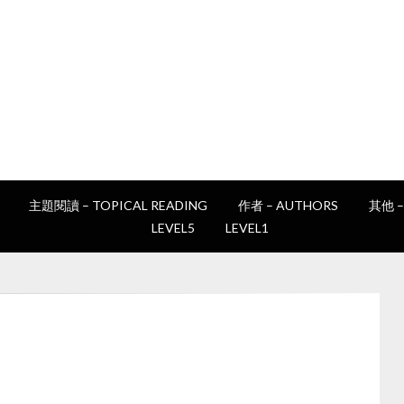
讀書e誌
Epan's book club
主題閱讀 – TOPICAL READING
作者 – AUTHORS
其他 –
LEVEL5
LEVEL1