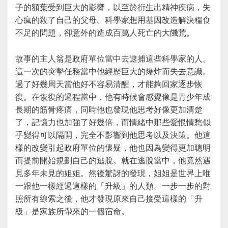
子的額葉受到巨大的影響，以至於衍生出精神疾病，失
心瘋的殺了自己的父母。科學家想用基因改造解決糧食
不足的問題，卻意外的造成百萬人死亡的大饑荒。
故事的主人翁是政府單位當中去逮捕這些科學家的人。
這一次的突擊任務當中他經歷巨大的爆炸而失去意識。
過了好幾周天當他好不容易清醒，才能夠回家逐步恢
復。在恢復的過程當中，他有時候會感覺像是青少年成
長期的筋骨疼痛，同時他也發現他思考好像更加清楚
了，記憶力也加強了好幾倍，而情緒中那些愛恨情愁似
乎變得可以隔開，完全不影響到他思考以及決策。他這
樣的改變引起政府單位的懷疑，他也因為變得更加聰明
而提前開始規劃自己的逃脫。就在逃脫當中，他竟然遇
見多年未見的姐姐。然後驚訝的發現，姐姐是世界上唯
一跟他一樣經過這樣的「升級」的人類。一步一步的對
照所有線索之後，他才發現原來自己接受這樣的「升
級」是家族所帶來的一個宿命。