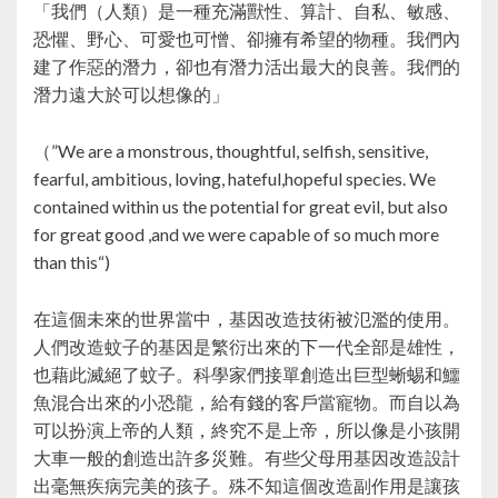
「我們（人類）是一種充滿獸性、算計、自私、敏感、
恐懼、野心、可愛也可憎、卻擁有希望的物種。我們內
建了作惡的潛力，卻也有潛力活出最大的良善。我們的
潛力遠大於可以想像的」
（”We are a monstrous, thoughtful, selfish, sensitive,
fearful, ambitious, loving, hateful,hopeful species. We
contained within us the potential for great evil, but also
for great good ,and we were capable of so much more
than this“)
在這個未來的世界當中，基因改造技術被氾濫的使用。
人們改造蚊子的基因是繁衍出來的下一代全部是雄性，
也藉此滅絕了蚊子。科學家們接單創造出巨型蜥蜴和鱷
魚混合出來的小恐龍，給有錢的客戶當寵物。而自以為
可以扮演上帝的人類，終究不是上帝，所以像是小孩開
大車一般的創造出許多災難。有些父母用基因改造設計
出毫無疾病完美的孩子。殊不知這個改造副作用是讓孩