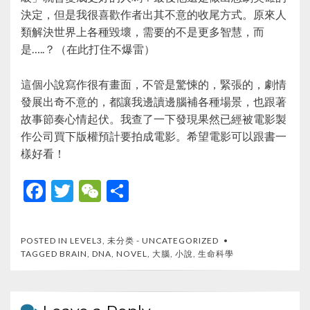
決定，但是我很喜歡作者出其不意的收尾方式。原來人
類解決世界上各種毀壞，需要的不是更多智慧，而
是…..？（在此打住不爆雷）
這個小說寫作很有畫面，不管是驚悚的，緊張的，劇情
發展出奇不意的，都讓我邊讀邊腦補各種場景，也跟著
故事節奏心情起伏。我查了一下發現果然已經被電影製
作公司買下版權預計要拍成電影。希望電影可以跟書一
樣好看！
F
T
W
S
ac
w
e
h
e
itt
C
ar
POSTED IN
LEVEL3
,
未分类 - UNCATEGORIZED
b
er
h
e
TAGGED
BRAIN
,
DNA
,
NOVEL
,
大腦
,
小說
,
生命科學
o
at
o