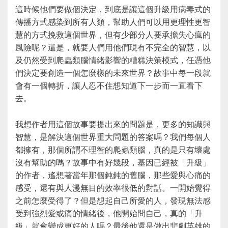
這時候他們要做個決定，到底是讓這個升級用病毒式的
傳播方式感染到所有人類，幫助人們可以用更理性更智
慧的方式挽救這個世界，但有少部分人要承擔失心瘋的
風險呢？還是，就要人們用他們現有不完全的智慧，以
及仍然受到爬蟲類腦情緒影響的糟糕決策模式，任憑他
們決定要創造一個怎麼樣的未來世界？故事中每一段就
會有一個轉折，讓人忍不住想知道下一步而一直看下
去。
我想作者用這個故事要提出來的問題是，更多的知識與
智慧，是解決這個世界重大問題的答案嗎？我們每個人
都擁有，那個所謂不理智的爬蟲類腦，真的是只有壞處
沒有幫助的嗎？故事中有好幾段，基因已經被「升級」
的作者，遙想著當年那個鈍鈍的舊腦，那些愛與心痛的
感受，還有與人漫無目的效率很低的對話。一開始覺得
之前怎麼受得了？但是想起自己所愛的人，發現無法感
受到強烈愛或痛的情緒後，他開始問自己，真的「升
級」就會變成更好的人嗎？最後他還是做出悲劇英雄的