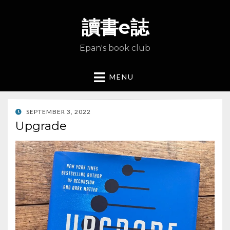
讀書e誌
Epan's book club
MENU
POSTED
SEPTEMBER 3, 2022
ON
Upgrade