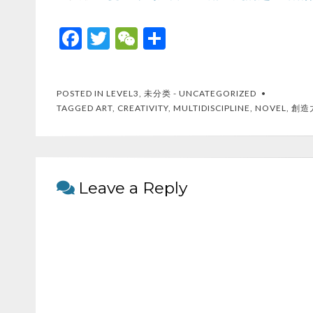
F
T
W
S
ac
w
e
h
e
itt
C
ar
POSTED IN
LEVEL3
,
未分类 - UNCATEGORIZED
b
er
h
e
TAGGED
ART
,
CREATIVITY
,
MULTIDISCIPLINE
,
NOVEL
,
創造
o
at
o
k
Leave a Reply