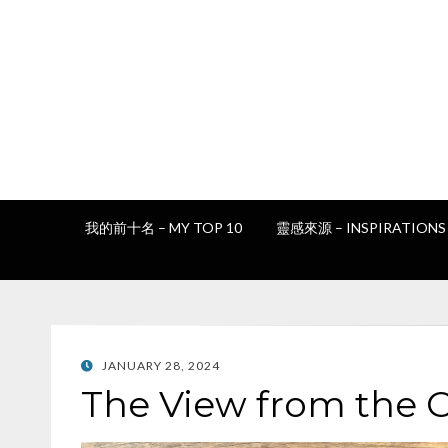
我的前十名 – MY TOP 10
靈感來源 – INSPIRATIONS
POSTED
JANUARY 28, 2024
ON
The View from the 