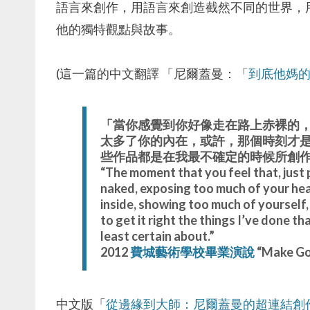
語言來創作，用語言來創造截然不同的世界，
他的獨特觀點與故事。
(這一篇的中文翻譯 「尼爾蓋曼：「
到底他媽
「當你感覺到你好像走在路上赤裸的
太多了你的內在，或許，那個時刻才
些作品都是在我最不確定的時候所創
“The moment that you feel that, just
naked, exposing too much of your hea
inside, showing too much of yourself
to get it right the things I’ve done t
least certain about.”
2012
費城藝術學校畢業演說
“Make Go
中文版「
從邊緣到大師：尼爾蓋曼的超連結創