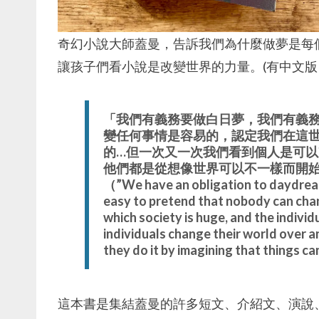
奇幻小說大師蓋曼，告訴我們為什麼做夢是每
讓孩子們看小說是改變世界的力量。(有中文版
「我們有義務要做白日夢，我們有義
變任何事情是容易的，認定我們在這
的…但一次又一次我們看到個人是可
他們都是從想像世界可以不一樣而開
（”We have an obligation to daydream,
easy to pretend that nobody can chang
which society is huge, and the individu
individuals change their world over a
they do it by imagining that things can
這本書是集結蓋曼的許多短文、介紹文、演說