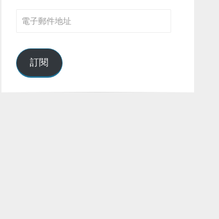
電
子
郵
件
訂閱
地
址