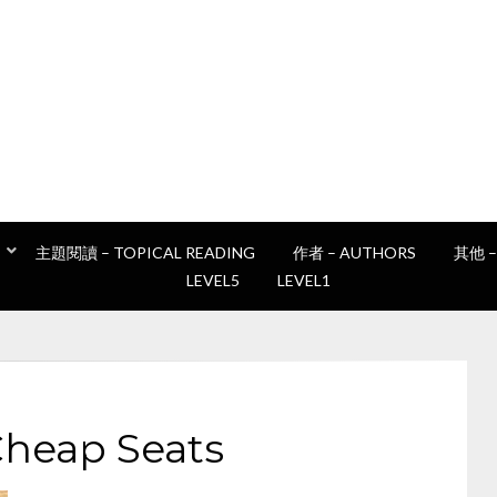
讀書e誌
Epan's book club
主題閱讀 – TOPICAL READING
作者 – AUTHORS
其他 –
LEVEL5
LEVEL1
Cheap Seats