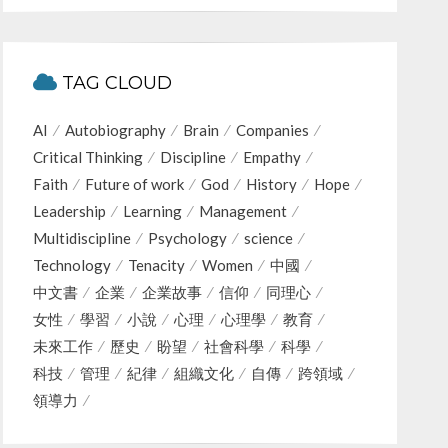
TAG CLOUD
AI
Autobiography
Brain
Companies
Critical Thinking
Discipline
Empathy
Faith
Future of work
God
History
Hope
Leadership
Learning
Management
Multidiscipline
Psychology
science
Technology
Tenacity
Women
中國
中文書
企業
企業故事
信仰
同理心
女性
學習
小說
心理
心理學
教育
未來工作
歷史
盼望
社會科學
科學
科技
管理
紀律
組織文化
自傳
跨領域
領導力