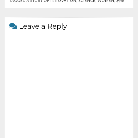
b
er
h
e
TAGGED
A STORY OF INNOVATION
,
SCIENCE
,
WOMEN
,
科學
o
at
o
Leave a Reply
k