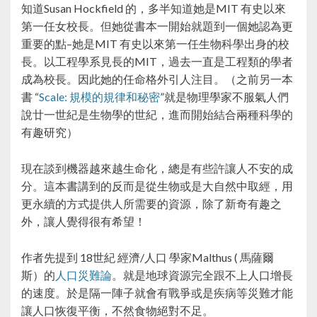
知道Susan Hockfield 的，多半知道她是MIT 有史以來
第一任女校長。但她從書本一開始就題到一個她認為更
重要的點–她是MIT 有史以來第一任生物科學出身的校
長。以工程學系見長的MIT，過去一直是工程類的學者
成為校長。因此她的任命格外引人注目。（之前另一本
書 “
Scale: 規模的規律和秘密
”就是物理學家不服氣人們
說廿一世紀是生物學的世紀，進而開始結合兩種科學的
有趣研究）
現在談到機器越來越生命化，總是有些許讓人不安的成
分。這本書講到的反而是從生物或是大自然中取經，用
更永續的方式提供人所需要的資源，除了新奇有趣之
外，讓人覺得很有希望！
作者先提到 18世紀 經濟/人口 學家Malthus ( 馬薩爾
斯）的
人口災難論
。就是地球資源完全跟不上人口增長
的速度。於是隔一陣子就會有戰爭或是疾病等災難才能
讓人口恢復平衡，不然食物絕對不足。