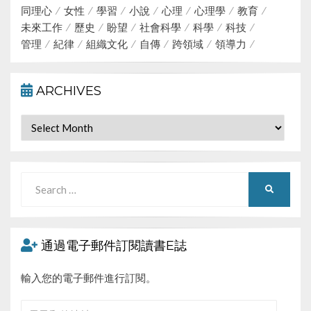
同理心
女性
學習
小說
心理
心理學
教育
未來工作
歷史
盼望
社會科學
科學
科技
管理
紀律
組織文化
自傳
跨領域
領導力
ARCHIVES
Archives
Search
SEARCH
for:
通過電子郵件訂閱讀書E誌
輸入您的電子郵件進行訂閱。
電