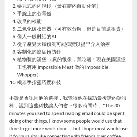
藥丸式的內視鏡 （會在體內自動化解）
手腕上的心電儀
改良的核能
二氧化碳收集器 （可有效分解，但是目前還很貴）
像人一般對話的AI
從早產兒大腦預測可能病變以提早介入治療
客制化的癌症預防針
植物製的漢堡 （真的很像，我吃過！現在美國漢堡
王也有用 Impossible Meat 做的 Impossible
Whopper)
機器手指靈巧度科技
不論是否認同他的選擇，我覺得他在採訪最後講的話很
棒，說到這些科技讓人們省下很多時間時， “The 30
minutes you used to spend reading email could be spent
doing other things. I know some people would use that
time to get more work done — but I hope most would use
it for pursuits like connecting with friends over coffee,