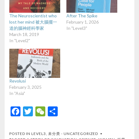
The Neuroscientist who
After The Spike
lost her mind 被大腦擺一
February 1, 2026
道的腦神經科學家
In "Level3"
March 18, 2019
In "Level2"
Revolusi
February 3, 2025
In "Asia"
F
T
W
S
ac
w
e
h
e
itt
C
ar
POSTED IN
LEVEL3
,
未分类 - UNCATEGORIZED