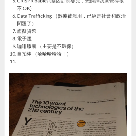
CRISPR babies (基因訂制嬰兒，光翻譯我就覺得很
不 OK)
Data Trafficking （數據被濫用，已經是社會和政治
問題了）
虛擬貨幣
電子煙
咖啡膠囊 （主要是不環保）
自拍棒 （哈哈哈哈哈！）