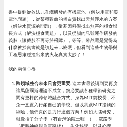
書中提到從效法九孔螺研發的有機電池 （解決用電和廢
電池問題），從某種致命的蛋白質找出天然淨水的方案
（解決水資源的問題），從基因科學找出無害的糧食增
長方式（解決糧食問題），以及從腦內訊號運作研發的
義肢（讓截肢不再等於殘障），等等。雖然還是覺得為
什麼教授寫書就是讀起來比較硬，但看到這些生物學與
工程思維碰撞出來的火花真實太妙了！
我的兩個心得：
跨領域整合未來只會更重要:
這本書最後講到要再度
讓馬薩爾斯理論不成立，勢必要讓各種學術研究之
間有更棒的跨領域融合方式。身為MIT前校長，不
免一直置入行銷自己的學校。但以我跟MIT接觸的
經驗，他們真的是力行這個方向！例如大腦研究，
就囊括了分子學 （有台灣的院士喔！），電路學
（把腦神經視為電路板），生化科學，以及心理