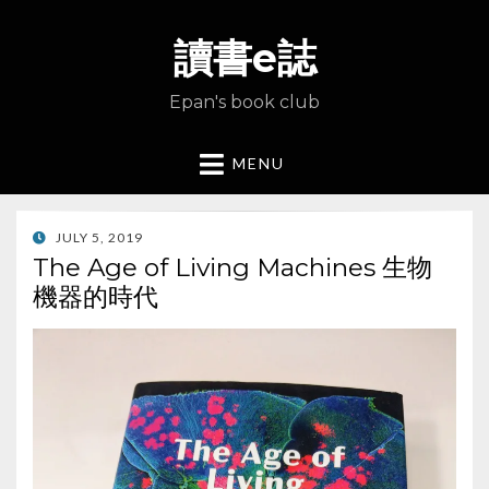
讀書e誌
Epan's book club
MENU
POSTED
JULY 5, 2019
ON
The Age of Living Machines 生物
機器的時代