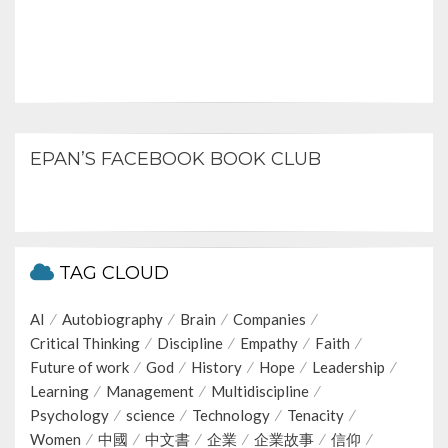
EPAN’S FACEBOOK BOOK CLUB
TAG CLOUD
AI
Autobiography
Brain
Companies
Critical Thinking
Discipline
Empathy
Faith
Future of work
God
History
Hope
Leadership
Learning
Management
Multidiscipline
Psychology
science
Technology
Tenacity
Women
中國
中文書
企業
企業故事
信仰