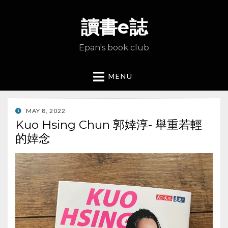
讀書e誌
Epan's book club
MENU
POSTED
MAY 8, 2022
ON
Kuo Hsing Chun 郭婞淳- 舉重若輕
的婞念