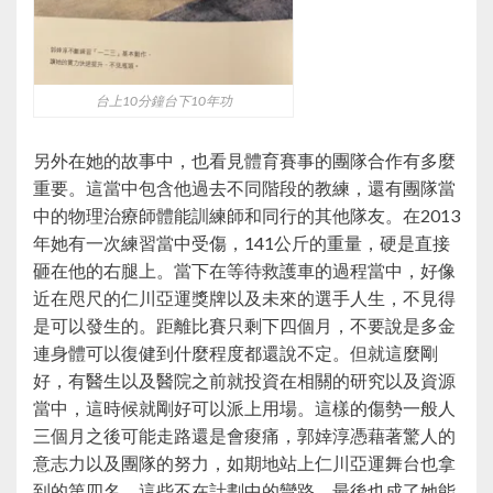
台上10分鐘台下10年功
另外在她的故事中，也看見體育賽事的團隊合作有多麼
重要。這當中包含他過去不同階段的教練，還有團隊當
中的物理治療師體能訓練師和同行的其他隊友。在2013
年她有一次練習當中受傷，141公斤的重量，硬是直接
砸在他的右腿上。當下在等待救護車的過程當中，好像
近在咫尺的仁川亞運獎牌以及未來的選手人生，不見得
是可以發生的。距離比賽只剩下四個月，不要說是多金
連身體可以復健到什麼程度都還說不定。但就這麼剛
好，有醫生以及醫院之前就投資在相關的研究以及資源
當中，這時候就剛好可以派上用場。這樣的傷勢一般人
三個月之後可能走路還是會痠痛，郭婞淳憑藉著驚人的
意志力以及團隊的努力，如期地站上仁川亞運舞台也拿
到的第四名。這些不在計劃中的彎路，最後也成了她能