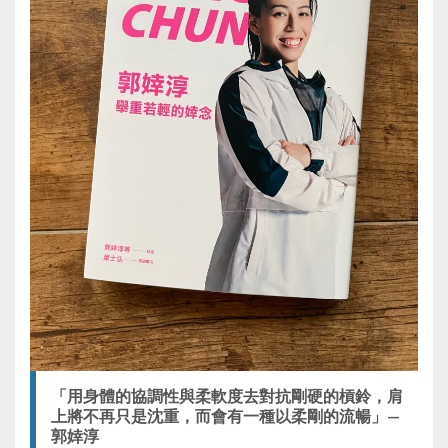
「用身體的協調性與柔軟度去對抗剛硬的槓鈴，肩
上將不再只是沈重，而會有一種以柔剛的流暢」—
郭婞淳