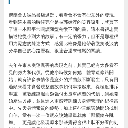
偶爾會去誠品書店逛逛，看看會不會有些意外的發現。
看到這本書的時候完全是被郭婞淳的笑容吸引，就買下
了這一本跟平常閱讀類型稍微不同的書。這本書很忠實
描述她從小到大的故事，有一定的張力，但不是那種很
用力勵志的陳述方式，感覺比較像是她帶著微笑淡淡的
分享自己的心路歷程。很適合週末輕鬆的閱讀。
去年在東京奧運厲害的表現之前，其實已經有太多看不
見的努力和代價。從他小時候如何她上體育這條路開
始，就有許多事情像是意外的插曲般不斷發生，只有回
過頭來看才會發現整個故事如何串接起來。從極度排斥
舉重，被教練說服而勉強付出孤單練習的代價，到她開
始產生興趣，並且進入更嚴苛訓練與身體管理的紀律當
中。先天身體素質的優勢，加上這些苦練讓她開始找到
自信。當有一次一位網友說她舉重就像「跟槓鈴在跳
舞」，更是讓他發現原來那些覺得會很出狀不好看的刻