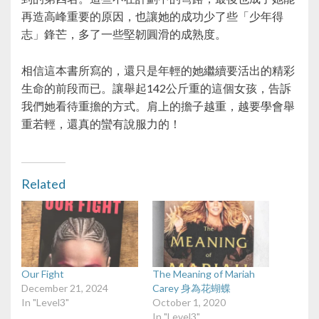
再造高峰重要的原因，也讓她的成功少了些「少年得
志」鋒芒，多了一些堅韌圓滑的成熟度。
相信這本書所寫的，還只是年輕的她繼續要活出的精彩
生命的前段而已。讓舉起142公斤重的這個女孩，告訴
我們她看待重擔的方式。肩上的擔子越重，越要學會舉
重若輕，還真的蠻有說服力的！
Related
Our Fight
The Meaning of Mariah
December 21, 2024
Carey 身為花蝴蝶
In "Level3"
October 1, 2020
In "Level3"