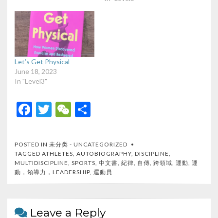
Let’s Get Physical
June 18, 2023
In "Level3"
F
T
W
S
ac
w
e
h
e
itt
C
ar
POSTED IN
未分类 - UNCATEGORIZED
b
er
h
e
TAGGED
ATHLETES
,
AUTOBIOGRAPHY
,
DISCIPLINE
,
MULTIDISCIPLINE
,
SPORTS
,
中文書
,
紀律
,
自傳
,
跨領域
,
運動
,
運
o
at
動，領導力，LEADERSHIP
,
運動員
o
k
Leave a Reply