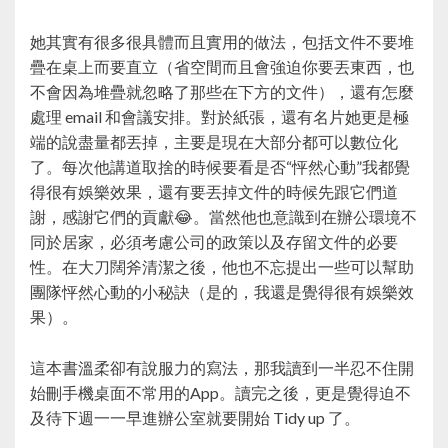
她其實有很多很具體而且實用的做法，包括文件不要堆
疊在桌上而要直立（省空間而且會強迫你要丟東西，也
不會因為堆疊就忽略了那些在下方的文件），還有怎麼
處理 email 和會議安排。對於紙張，還有名片她更是極
端的說盡量都丟掉，主要是現在大部分都可以數位化
了。每次他講道取捨的時候要看是否“怦然心動”我都覺
得很有娛樂效果，還有要丟掉文件的時候先跟它們道
謝，感謝它們的貢獻😂。當然他也意識到在辦公環境不
同於居家，必須考慮公司的政策以及存留文件的必要
性。在大刀闊斧清潔之後，他也不忘提出一些可以幫助
團隊怦然心動的小秘訣（是的，我還是覺得很有娛樂效
果）。
這本書溫柔卻有說服力的寫法，那我讀到一半忍不住開
始刪手機桌面不常用的App。讀完之後，更是覺得迫不
及待下週一一早進辦公室就要開始 Tidy up 了。