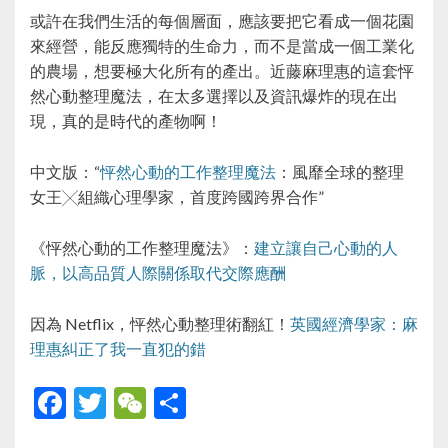
或許在我們生活的每個層面，應該要把它看成一個花園
來經營，能反應獨特的生命力，而不是當成一個工業化
的農場，想要極大化所有的產出。近藤麻理惠的這套怦
然心動整理魔法，在太多選擇以及資訊爆炸的現在出
現，真的是時代的產物啊！
中文版：“
怦然心動的工作整理魔法
：風靡全球的整理
女王╳組織心理學家，首度跨國跨界合作”
《怦然心動的工作整理魔法》：
建立讓自己心動的人
脈，以高品質人際關係取代交際應酬
因為 Netflix，怦然心動整理術翻紅！
英國經濟學家：麻
理惠糾正了我一直犯的錯
F
T
W
S
ac
w
e
h