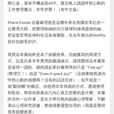
辦公桌，還有手機桌面APP。週五晚上讀讀怦然心動的
工作整理魔法，非常舒壓！（有中文版）
Marie Kondo 近藤麻理惠是這幾年來在美國非常紅的一
位整理大師，把整理收納的功力發揮到淋漓盡致的她，
把這套哲學延伸到生活各個層面，在去年推出的Netflix
節目也頗受好評。
我買這本書純粹是為了娛樂效果。但她書寫的簡潔方
式，以及許多非常實用的建議做法，讓我覺得這本書算
是值得一讀的。雖然講起來好像簡單的只是 “Tidy up!”
(整理它！）或是 “Does it spark joy?” （這個事物有讓你
怦然心動的感覺嗎？沒有的話請丟掉），似乎就是一
個“斷捨離”的概念。但他用非常簡易的方式，透過整理
和取捨，幫助你探索自己內心真正想要的是什麼。本書
的另外一位作者，是在大學任教的組織心理學家，不斷
著以心理研究證據，整個感覺還蠻合理的（我還是覺得
很有娛樂效果）