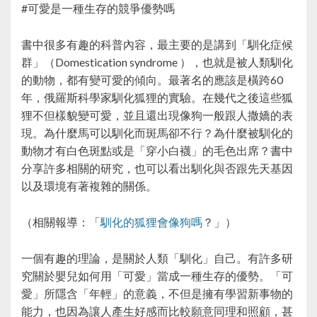
#可愛是一種生存的競爭優勢嗎
書中很多有趣的科普內容，最主要的是講到「馴化症候
群」（Domestication syndrome ），也就是被人類馴化
的動物，都有變可愛的傾向。最著名的應該是橫跨60
年，俄羅斯科學家馴化狐狸的實驗。在幾代之後這些狐
狸不但樣貌變可愛，並且還出現像狗一般跟人撒嬌的表
現。為什麼馬可以馴化而斑馬卻不行？為什麼被馴化的
動物才有白色斑點或是「穿小白襪」的毛色出席？書中
分享許多相關的研究，也可以看出馴化與否跟先天基因
以及環境有著複雜的關係。
（相關報導：「
馴化的狐狸會像狗嗎
？」）
一個有趣的理論，是關於人類「馴化」自己。有許多研
究關於嬰兒如何用「可愛」當成一種生存的優勢。「可
愛」所隱含「年輕」的意義，不但是擁有學習新事物的
能力，也因為讓人產生好感而比較願意同理和照顧，甚