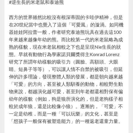
#逆生長的米老鼠和泰迪熊
西方的世界雖然比較沒有根深蒂固的卡哇伊精神，但是
在20世紀當中也覺入了這個「可愛風」的漩渦。如同機
器娃娃阿拉蕾一般，作者研究泰迪熊玩具在過去這100
年來越來越像年幼的熊。而比較第一代的米老鼠略為成
熟的樣貌，現在米老鼠相較之下也是呈現Nie生長的狀
態。早就有動物行為學家諾貝爾獎得主Konrad Lorenz
研究了所謂年幼樣貌的吸引力（圓臉、高額頭、大眼
睛、短鼻子等等），可以讓人情不自禁的被吸引，但延
伸的許多理論，發現整體人類的發展，都是朝向越來越
「可愛」的方向，甚至被人類馴養的動物，相較野生動
物來說，都越演化越可愛，甚至到年老都還相對保有偏
幼年的樣貌（例如，狗是狼所演化的，但是老狗樣子相
較於成年狼，還是比較像小狼）。逐漸的，「可愛」不
一定是幼稚，而是一種「可以玩樂」的文化，甚至是
「想孩子一般保有被塑造能力」的一種返老還童力量。