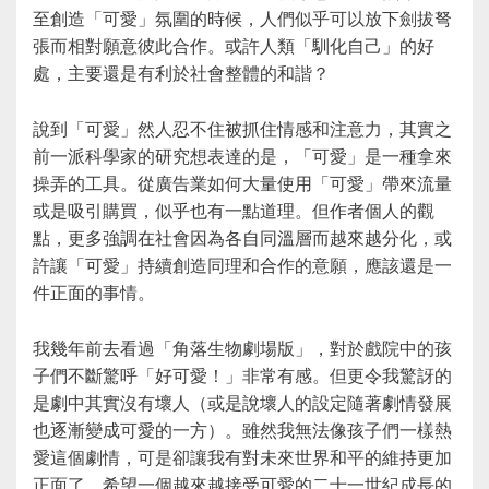
至創造「可愛」氛圍的時候，人們似乎可以放下劍拔弩
張而相對願意彼此合作。或許人類「馴化自己」的好
處，主要還是有利於社會整體的和諧？
說到「可愛」然人忍不住被抓住情感和注意力，其實之
前一派科學家的研究想表達的是，「可愛」是一種拿來
操弄的工具。從廣告業如何大量使用「可愛」帶來流量
或是吸引購買，似乎也有一點道理。但作者個人的觀
點，更多強調在社會因為各自同溫層而越來越分化，或
許讓「可愛」持續創造同理和合作的意願，應該還是一
件正面的事情。
我幾年前去看過「角落生物劇場版」，對於戲院中的孩
子們不斷驚呼「好可愛！」非常有感。但更令我驚訝的
是劇中其實沒有壞人（或是說壞人的設定隨著劇情發展
也逐漸變成可愛的一方）。雖然我無法像孩子們一樣熱
愛這個劇情，可是卻讓我有對未來世界和平的維持更加
正面了。希望一個越來越接受可愛的二十一世紀成長的