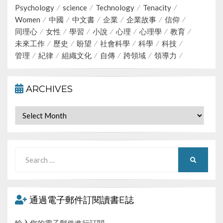
Psychology
science
Technology
Tenacity
Women
中國
中文書
企業
企業故事
信仰
同理心
女性
學習
小說
心理
心理學
教育
未來工作
歷史
盼望
社會科學
科學
科技
管理
紀律
組織文化
自傳
跨領域
領導力
ARCHIVES
Archives
Search
SEARCH
for:
通過電子郵件訂閱讀書E誌