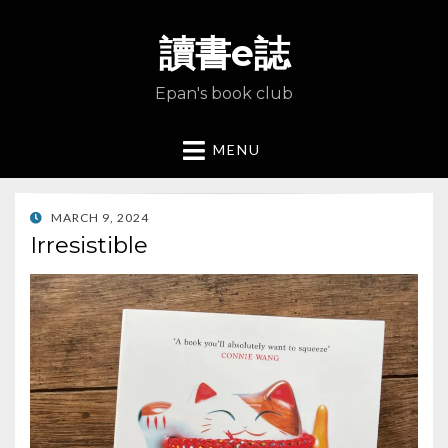
讀書e誌
Epan's book club
MENU
POSTED
MARCH 9, 2024
ON
Irresistible