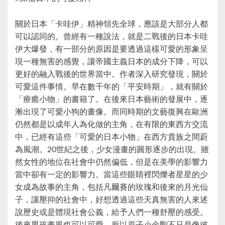
關於日本「卡哇伊」精神領先全球，應該是大部分人都
可以認同的。曾經有一種說法，就是二戰後的日本卡哇
伊大爆發，有一部分的原因是要透過這樣可愛的形象呈
現一種無害的感覺，讓帝國主義日本的成分下降，可以
更好的融入戰後的世界當中。作者深入研究發現，關於
可愛這件事情。早在數千年的「平安時期」，就有關於
「療癒小物」的書籍了。在後來日本藝術的發展中，逐
漸出現了可愛小狗的畫像。而同時期的文藝復興在歐洲
仍然都是以成年人為化做的主角，在有限的東西方交流
中，已經有這些「可愛的日本小物」在西方貴族之間蔚
為風潮。20世紀之後，少女漫畫的圓形逐步的出現。雖
然女性的地位在社會中仍然偏低，但是在美學的影響力
當中卻有一定的影響力。當這些眼睛裡閃爍者星星的少
女成為故事的主角，包括凡爾賽的玫瑰和後來的月光仙
子，讓壓抑的社會中，好想透過這些天真無害的人來述
說歷史或是體現社會公義，給予人們一種舒壓的感受。
後來男孩畫風也可以可愛，所以原子小金剛不只是像彼