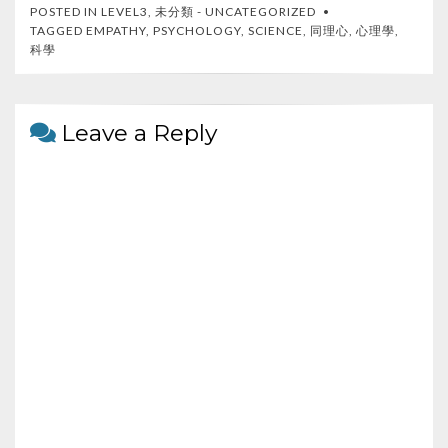
e
itt
C
ar
POSTED IN
LEVEL3
,
未分類 - UNCATEGORIZED
b
er
h
e
TAGGED
EMPATHY
,
PSYCHOLOGY
,
SCIENCE
,
同理心
,
心理學
,
科學
o
at
o
k
Leave a Reply