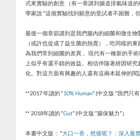
式來實驗的創意 （有一章講到腸道排氣味道
學家說 “這個實驗找到願意的受試者不困難，
最後一個章節講到是我們腸內的細菌和微生物
（或許也促成了益生菌的熱賣），吃同樣的東
為我們常到細菌的差異 。現代有一種新的手術叫
上似乎有還不錯的效益。相信伴隨著經因研究
化。對這方面有興趣的人還有這兩本延伸的閱
**2017 年讀的 “
10% Human
” (中文版 “我們只
** 2018年讀的 “
Gut
” (中文版 “腸保魅力”）
本書中文版： “
大口一吞，然後呢？：深入最