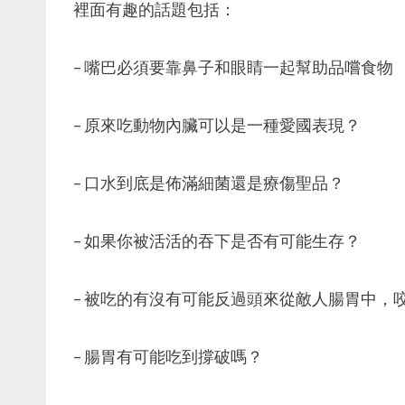
裡面有趣的話題包括：
– 嘴巴必須要靠鼻子和眼睛一起幫助品嚐食物
– 原來吃動物內臟可以是一種愛國表現？
– 口水到底是佈滿細菌還是療傷聖品？
– 如果你被活活的吞下是否有可能生存？
– 被吃的有沒有可能反過頭來從敵人腸胃中，
– 腸胃有可能吃到撐破嗎？