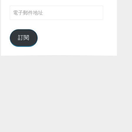
電
子
郵
件
訂閱
地
址