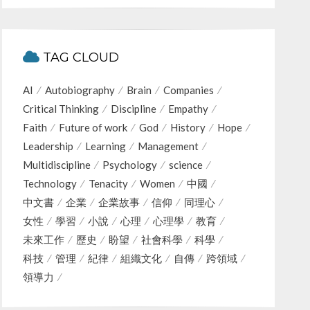
TAG CLOUD
AI
Autobiography
Brain
Companies
Critical Thinking
Discipline
Empathy
Faith
Future of work
God
History
Hope
Leadership
Learning
Management
Multidiscipline
Psychology
science
Technology
Tenacity
Women
中國
中文書
企業
企業故事
信仰
同理心
女性
學習
小說
心理
心理學
教育
未來工作
歷史
盼望
社會科學
科學
科技
管理
紀律
組織文化
自傳
跨領域
領導力