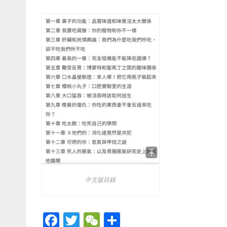
中文版目錄
F
T
W
S