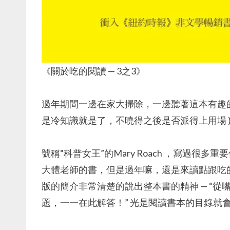
《關於吃的閱讀 — 3之3》
過年期間一邊在家大掃除，一邊聽著這本有趣
是冷知識就是了，不曉得之後是否派得上用場 
號稱“科普女王”的Mary Roach ，寫過
大體老師的書，但是過年嘛，還是來讀點跟吃
版的簡介非常清楚的說出整本書的精神 — “
題，一一在此解答！” 光是閱讀書本的目錄就