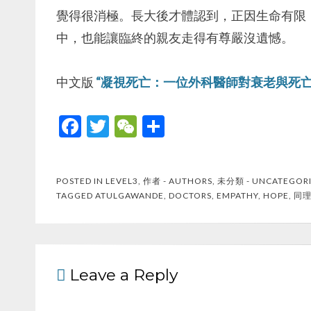
覺得很消極。長大後才體認到，正因生命有限
中，也能讓臨終的親友走得有尊嚴沒遺憾。
中文版
“凝視死亡：一位外科醫師對衰老與死亡
F
T
W
S
ac
w
e
h
e
itt
C
ar
POSTED IN
LEVEL3
,
作者 - AUTHORS
,
未分類 - UNCATEGOR
b
er
h
e
TAGGED
ATULGAWANDE
,
DOCTORS
,
EMPATHY
,
HOPE
,
同
o
at
o
k
Leave a Reply