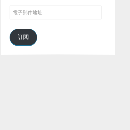
電
子
郵
件
訂閱
地
址