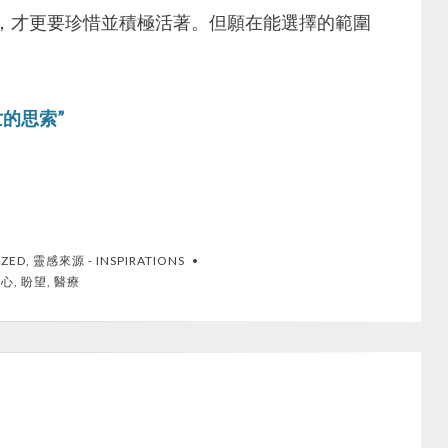
，才更要珍惜並積極活著。但願在能選擇的範圍
的思索”
IZED
,
靈感來源 - INSPIRATIONS
理心
,
盼望
,
醫療