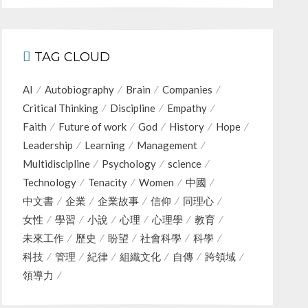
TAG CLOUD
AI
Autobiography
Brain
Companies
Critical Thinking
Discipline
Empathy
Faith
Future of work
God
History
Hope
Leadership
Learning
Management
Multidiscipline
Psychology
science
Technology
Tenacity
Women
中國
中文書
企業
企業故事
信仰
同理心
女性
學習
小說
心理
心理學
教育
未來工作
歷史
盼望
社會科學
科學
科技
管理
紀律
組織文化
自傳
跨領域
領導力