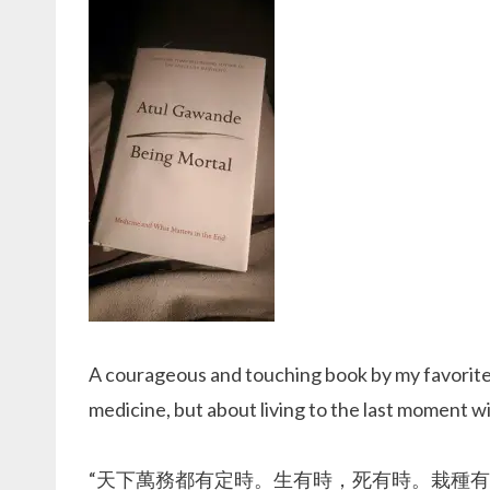
A courageous and touching book by my favorite d
medicine, but about living to the last moment wi
“天下萬務都有定時。生有時，死有時。栽種有