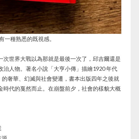
又有一種熟悉的既視感。
一次世界大戰以為那就是最後一次了，邱吉爾還是
治人物。著名小說「大亨小傳」描繪1920 年代
ties）的奢華、幻滅與社會變遷，書本出版四年之後就
金時代的戛然而止。在崩盤前夕，社會的樣貌大概
業
來源