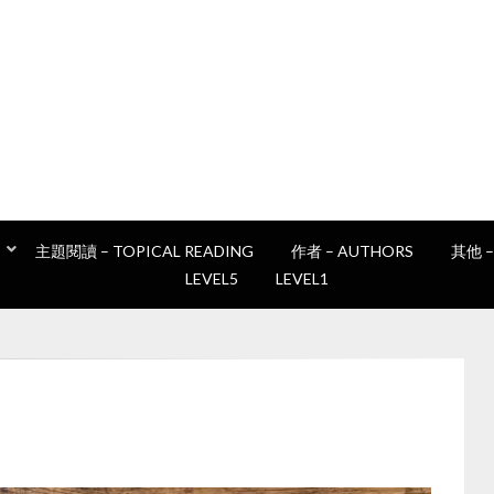
讀書e誌
Epan's book club
主題閱讀 – TOPICAL READING
作者 – AUTHORS
其他 –
LEVEL5
LEVEL1