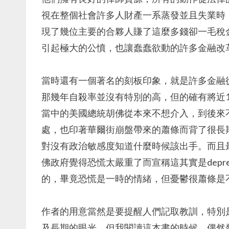
視在整個社會許多人財產一系蒸發並且失業時
現了幾位主要的合夥人賺了這麼多錢卻一毛稅
引起極大的公憤，也讓蠢蠢欲動的許多金融改
當時還有一個著名的刻板印象，就是許多金融
那幾年自殺率並沒有特別的高，但的確有將近1
當中的美國總統胡佛從本來不想介入，到後來
處，也印著華爾街崩盤帶來的蕭條而背了很長
對沒有政治敏感度知道什麼時候該出手。而且最
佛政府覺得恐慌太嚴重了而宣稱這其實是depre
的，畢竟恐慌是一時的情緒，但憂鬱很蕭條是
作者的用意當然是要提醒人們記取教訓，特別
及長期的眼光。但我閱讀這本書的時候，偶然