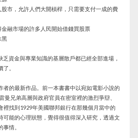
入股市，允許人們大開槓桿，只需要支付一成的費
解金融市場的許多人民開始借錢買股票
抹黑
最缺乏資金與專業知識的基層散戶都已經全部進場，
價了。
作者的最新作品。前一本書書中以宛如電影小說的
、雷曼兄弟高層與政府官員在密室裡的激烈爭辯、
裡找到1929年美國聯邦銀行在那幾個月當中的
時可能的心理狀態，覺得很值得深入研究，透過文
的事情。