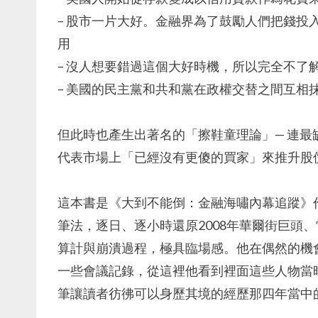
– 股市一片大好。金融界為了鼓勵人們把錢投
用
– 沒人想要錯過這個大好時機，所以完全不了
– 美國的民主黨和共和黨在政權交替之間互相
但此時也產生出著名的「擦鞋童理論」— 連
代表市場上「已經沒有更傻的買家」來推升股
這本書是《大到不能倒：金融海嘯內幕追蹤》
筆法，逐日、逐小時還原2008年華爾街巨頭
算計與崩潰過程，極具臨場感。他在偶然的機會
一些會議記錄，從這裡他看到裡面這些人物當
筆讓讀者彷彿可以身歷其境的經歷那四年當中