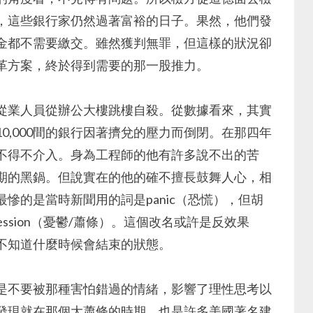
，這些銀行家仍然過著富裕的日子。果然，他們發
金都不需要繳交。雖然獲判無罪，但這樣的狀況卻
革方案，終於得到需要的那一股推力。
從業人員從辦公大樓跳樓自殺。從數據看來，其實
0,000間的銀行因著擠兌的壓力而倒閉。在那四年
不得不介入。身為工程師的他有許多說不出的苦
期的黑鍋。但說實在的他的確不擅長鼓舞人心，相
慘的是當時新聞用的詞是panic（恐慌），但胡
ssion（憂鬱/蕭條）。這個改名或許是反效果
不知道什麼時候會結束的狀態。
是不要被那種害怕錯過的情緒，影響了理性思考以
發現就在那個大蕭條的時期，也是許多美國著名建