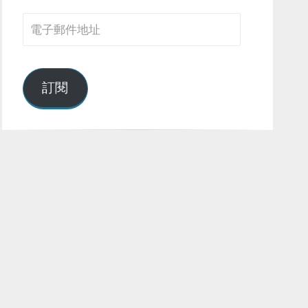
電
子
郵
件
訂閱
地
址