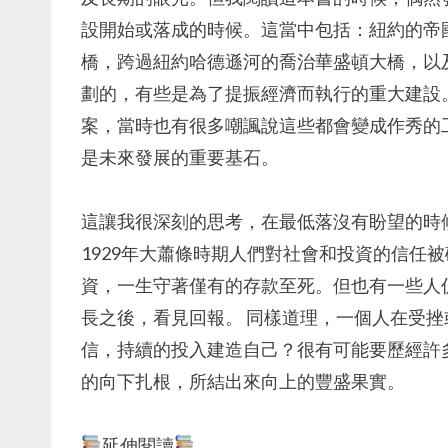
設開始或落成的時候。這當中包括：紐約的帝
橋，跨過紐約哈德遜河的喬治華盛頓大橋，以
劃的，有些是為了提振經濟而執行的重大建設
案，當時也有很多嘲諷說這些都會變成作秀的
是未來發展的重要基石。
這讓我很深刻的思考，在最低落沒有盼望的時
1929年大蕭條時期人們對社會和投資的信任
資，一生守著僅有的存款至死。但也有一些人
長之後，看見回報。 同樣道理，一個人在受
信，持續的投入建造自己？很有可能要歷經許
的向下扎根，所結出來向上的豐盛果實。
延伸閱讀