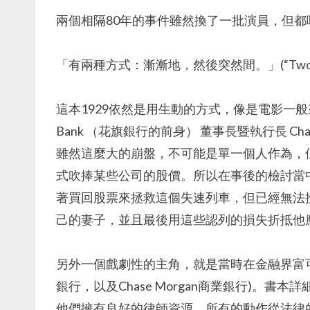
兩個相隔80年的事件雖然換了一批演員，但
「有兩種方式：漸漸地，然後突然間。」(“Two ways. Gra
這本1929依然是用生動的方式，像是電影一般來講
Bank （花旗銀行的前身） 董事長暨執行長 Cha
雖然這麼大的崩盤，不可能是單一個人作為，
式吹捧某些公司的股價。所以在事後的檢討當
著買回股票來拯救這個失速列車，但已經無法
己的妻子，並且最後用這些認列的損失折抵他
另外一個戲劇性的主角，就是當時在金融界富
銀行，以及Chase Morgan商業銀行)。
他們擁有良好的律師資源，所有的動作從法律