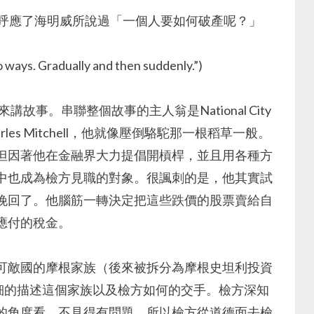
都呼應了海明威所說過「一個人要如何破產呢？」
dually and then suddenly.”)
故事。串聯整個故事的主人翁是National City
rles Mitchell，他就像壓倒駱駝那一根稻草一般。
但因著他在金融界大力提倡開槓桿，並且用各種方
中也成為檢方見職的對象。很諷刺的是，他其實試
挽回了。他腦筋一轉決定把這些跌價的股票賣給自
應付的稅金。
可敵國的摩根家族（後來被拆分為摩根史坦利投資
書本詳細的描述這個家族以及檢方如何的交手。檢方深知
的角度看，不見得有問題。所以檢方從道德面去檢