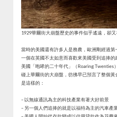
1929華爾街大崩盤歷史的事件似乎遙遠，卻
當時的美國還有許多人是務農，歐洲剛經過第
一個在英國不太如意而喜歡來美國受到追捧的政
美國「咆哮的二十年代」（Roaring Twen
碰上華爾街的大崩盤，彷彿早已預言了整個黃
是這樣的：
– 以無線通訊為主的科技產業有著大好前景
– 另一個人們追捧的就是以福特為主的汽車產
– 美國人開始從存款變成以信用貸款作為花費