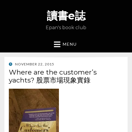
讀書e誌
Epan's book club
MENU
POSTED
NOVEMBER 22, 2015
ON
Where are the customer’s
yachts? 股票市場現象實錄