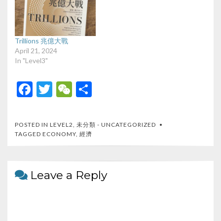
Trillions 兆億大戰
April 21, 2024
In "Level3"
F
T
W
S
ac
w
e
h
e
itt
C
ar
POSTED IN
LEVEL2
,
未分類 - UNCATEGORIZED
b
er
h
e
TAGGED
ECONOMY
,
經濟
o
at
o
Leave a Reply
k