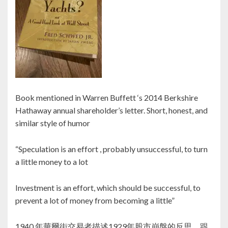
Book mentioned in Warren Buffett ‘s 2014 Berkshire
Hathaway annual shareholder’s letter. Short, honest, and
similar style of humor
“Speculation is an effort , probably unsuccessful, to turn
a little money to a lot
Investment is an effort, which should be successful, to
prevent a lot of money from becoming a little”
1940 年華爾街交易者描述1929年股市崩盤的反思，跟