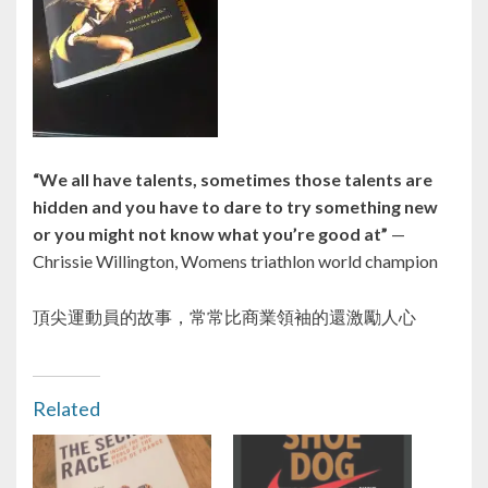
“We all have talents, sometimes those talents are
hidden and you have to dare to try something new
or you might not know what you’re good at”
—
Chrissie Willington, Womens triathlon world champion
頂尖運動員的故事，常常比商業領袖的還激勵人心
Related