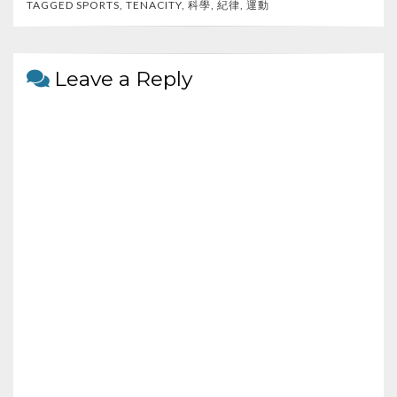
b
er
h
e
TAGGED
SPORTS
,
TENACITY
,
科學
,
紀律
,
運動
o
at
o
Leave a Reply
k