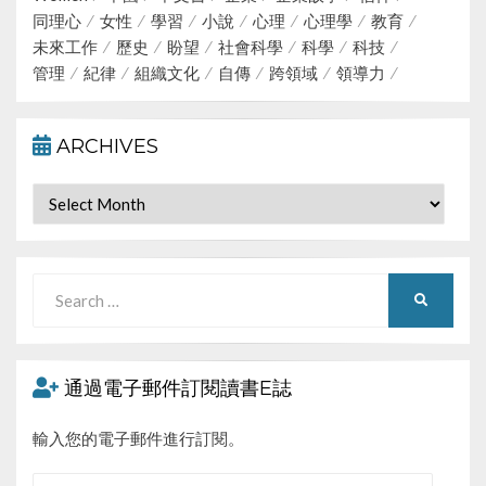
同理心
女性
學習
小說
心理
心理學
教育
未來工作
歷史
盼望
社會科學
科學
科技
管理
紀律
組織文化
自傳
跨領域
領導力
ARCHIVES
Archives
Search
SEARCH
for:
通過電子郵件訂閱讀書E誌
輸入您的電子郵件進行訂閱。
電