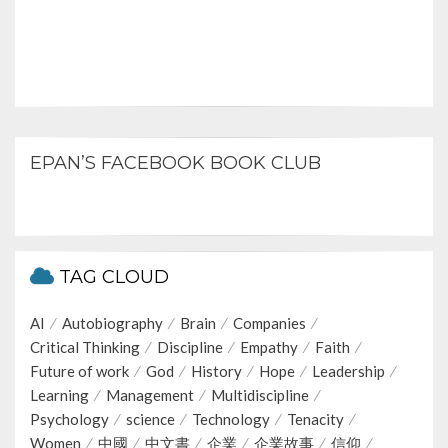
EPAN’S FACEBOOK BOOK CLUB
TAG CLOUD
AI
Autobiography
Brain
Companies
Critical Thinking
Discipline
Empathy
Faith
Future of work
God
History
Hope
Leadership
Learning
Management
Multidiscipline
Psychology
science
Technology
Tenacity
Women
中國
中文書
企業
企業故事
信仰