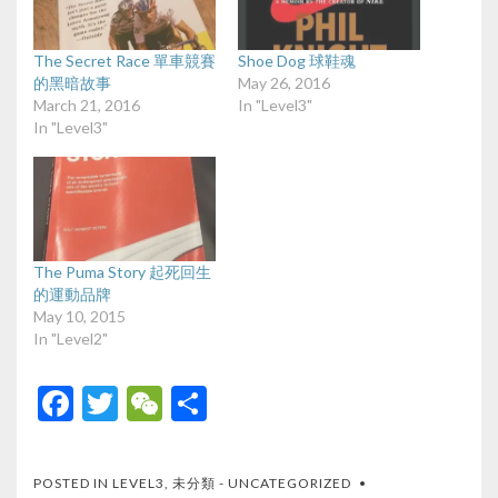
The Secret Race 單車競賽
Shoe Dog 球鞋魂
的黑暗故事
May 26, 2016
March 21, 2016
In "Level3"
In "Level3"
The Puma Story 起死回生
的運動品牌
May 10, 2015
In "Level2"
F
T
W
S
ac
w
e
h
e
itt
C
ar
POSTED IN
LEVEL3
,
未分類 - UNCATEGORIZED