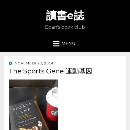
讀書e誌
Epan's book club
MENU
POSTED
NOVEMBER 23, 2014
ON
The Sports Gene 運動基因