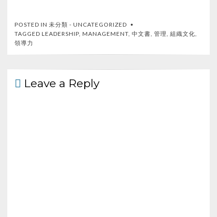
ac
w
e
h
e
itt
C
ar
POSTED IN
未分類 - UNCATEGORIZED
b
er
h
e
TAGGED
LEADERSHIP
,
MANAGEMENT
,
中文書
,
管理
,
組織文化
,
領導力
o
at
o
k
Leave a Reply