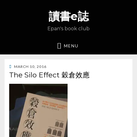
讀書e誌
Epan's book club
MENU
POSTED
MARCH 10, 2016
ON
The Silo Effect 穀倉效應