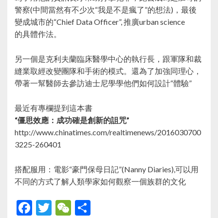
警察(中間當然有不少次“我是不是瘋了”的想法)，最後
變成城市的“Chief Data Officer”, 推廣urban science
的具體作法。
另一個是克利夫蘭臨床醫學中心的執行長，跟軍隊和裁
縫業取經改變團隊和手術的模式。還為了加強同理心，
帶著一幫醫師去參訪迪士尼學學他們如何設計“體驗”
最近有專欄提到這本書
“僵思效應：成功確是創新的詛咒”
http://www.chinatimes.com/realtimenews/2016030700
3225-260401
搭配服用：電影“豪門保母日記”(Nanny Diaries),可以用
不同的方式了解人類學家如何觀察一個族群的文化
F
T
W
S