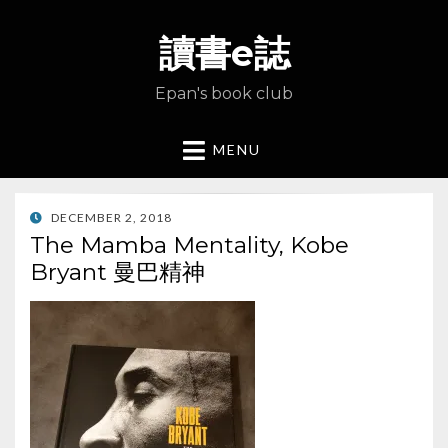
讀書e誌
Epan's book club
MENU
POSTED
DECEMBER 2, 2018
ON
The Mamba Mentality, Kobe
Bryant 曼巴精神