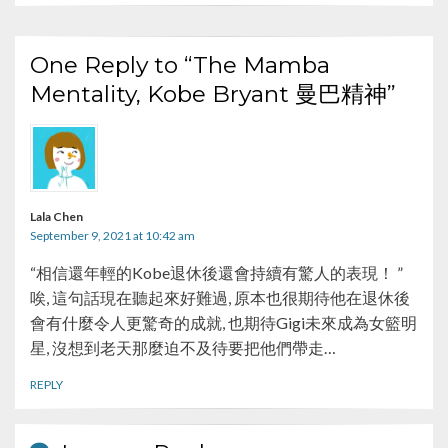
o
k
One Reply to “The Mamba
Mentality, Kobe Bryant 曼巴精神”
Lala Chen
September 9, 2021 at 10:42 am
“相信還年輕的Kobe退休後還會持續有驚人的表現！ ”
唉, 這句話現在聽起來好難過, 原本也很期待他在退休後
會有什麼令人更驚奇的成就, 也期待Gigi未來成為女籃明
星, 沒想到老天那麼迫不及待要把他們帶走…
REPLY