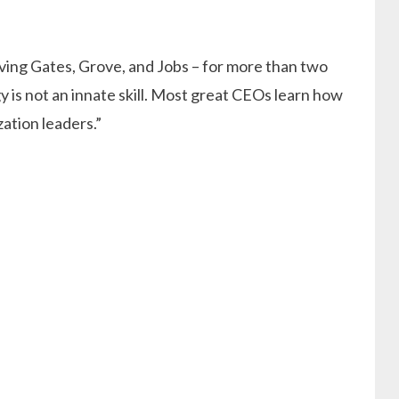
rving Gates, Grove, and Jobs – for more than two
gy is not an innate skill. Most great CEOs learn how
ation leaders.”