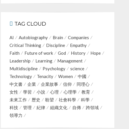
TAG CLOUD
AI
Autobiography
Brain
Companies
Critical Thinking
Discipline
Empathy
Faith
Future of work
God
History
Hope
Leadership
Learning
Management
Multidiscipline
Psychology
science
Technology
Tenacity
Women
中國
中文書
企業
企業故事
信仰
同理心
女性
學習
小說
心理
心理學
教育
未來工作
歷史
盼望
社會科學
科學
科技
管理
紀律
組織文化
自傳
跨領域
領導力