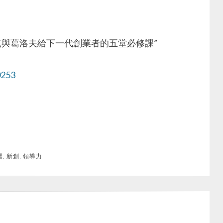
茲與葛洛夫給下一代創業者的五堂必修課”
0253
習
,
新創
,
領導力