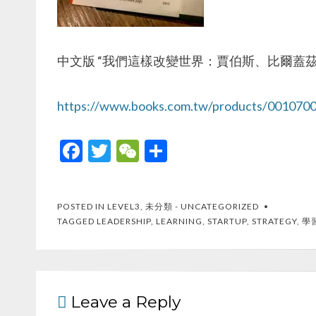
中文版 “我們這樣改變世界：賈伯斯、比爾蓋
https://www.books.com.tw/products/001070
F
T
W
S
ac
w
e
h
e
itt
C
ar
POSTED IN
LEVEL3
,
未分類 - UNCATEGORIZED
b
er
h
e
TAGGED
LEADERSHIP
,
LEARNING
,
STARTUP
,
STRATEGY
,
學
o
at
o
k
Leave a Reply