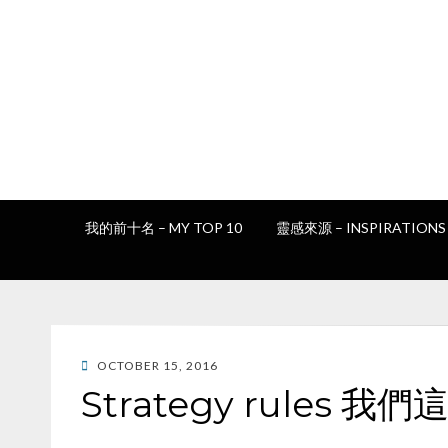
我的前十名 – MY TOP 10
靈感來源 – INSPIRATIONS
POSTED
OCTOBER 15, 2016
ON
Strategy rules 