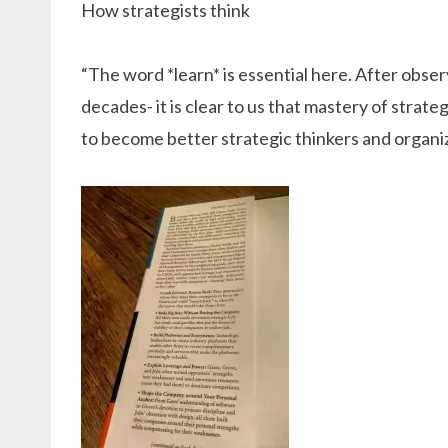
How strategists think
“The word *learn* is essential here. After obse
decades- it is clear to us that mastery of strate
to become better strategic thinkers and organiz