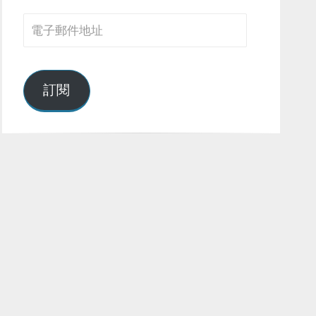
電
子
郵
件
訂閱
地
址