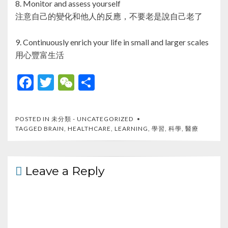
8. Monitor and assess yourself
注意自己的變化和他人的反應，不要老是說自己老了
9. Continuously enrich your life in small and larger scales
用心豐富生活
F
T
W
S
ac
w
e
h
e
itt
C
ar
POSTED IN
未分類 - UNCATEGORIZED
b
er
h
e
TAGGED
BRAIN
,
HEALTHCARE
,
LEARNING
,
學習
,
科學
,
醫療
o
at
o
Leave a Reply
k