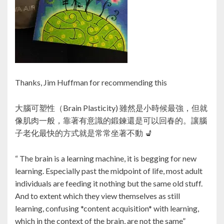
Thanks, Jim Huffman for recommending this
大腦可塑性（Brain Plasticity) 雖然是小時候最強，但就
像肌肉一般，靠著有意識的鍛鍊還是可以回春的。讓腦
子老化最快的方式就是常常坐著不動 💺
“ The brain is a learning machine, it is begging for new
learning. Especially past the midpoint of life, most adult
individuals are feeding it nothing but the same old stuff.
And to extent which they view themselves as still
learning, confusing *content acquisition* with learning,
which in the context of the brain, are not the same”