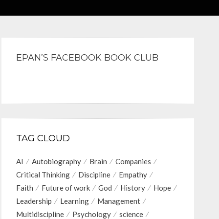
EPAN’S FACEBOOK BOOK CLUB
TAG CLOUD
AI
Autobiography
Brain
Companies
Critical Thinking
Discipline
Empathy
Faith
Future of work
God
History
Hope
Leadership
Learning
Management
Multidiscipline
Psychology
science