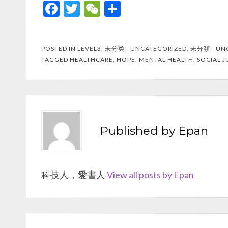
F
T
W
S
ac
w
e
h
e
itt
C
ar
POSTED IN
LEVEL3
,
未分类 - UNCATEGORIZED
,
未分類 - UN
b
er
h
e
TAGGED
HEALTHCARE
,
HOPE
,
MENTAL HEALTH
,
SOCIAL J
o
at
o
k
Published by
Epan
科技人，愛書人
View all posts by Epan