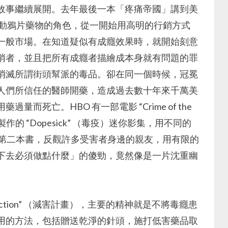
故事繼續展開。去年最後一本「疼痛帝國」講到美
鍵推動鴉片藥物的角色，從一開始用高明的行銷方式
一般市場。在知道疑似有成癮效果時，就開始刻意
哨者，並且把所有成癮者描繪成本身就有問題的罪
消滅所謂街頭幫派的毒品。卻在同一個時候，冠冕
人們所信任的醫師開藥，造成過去數十年來千萬美
死亡。HBO 有一部電影 “Crime of the
 所製作的 “Dopesick” （毒疫）迷你影集，用不同的
者的第二本書，反觀許多受害者身邊的親友，用有限的
下去必須做點什麼」的傻勁，竟然像是一片沈重幽
uction” （減害計畫），主要的精神就是不將毒癮患
用的方法，包括贈送乾淨的針頭，施打低害藥品取