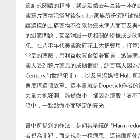
追劇式閱讀的精神，就是延續去年最後一本的
國鴉片藥物氾濫背後Sackler家族所扮演關
讓這樣的止痛藥物不受限於癌末病人而普及與
的迴避問題，甚至消滅一切相關的證據或是吹
犯。在八零年代美國政府花上大把費用，打算
堂皇的藥廠，用利益收買食藥署官員，透過病
國人受到鴉片藥品的成癮捆綁，約百萬人因為用藥過量而
Century “ (世紀犯罪），以及串流媒體 Hulu
角度講這個故事。這本書就是Dopesick作
力量力挽狂瀾。雖然微小，卻因為那股「看不
暗中，一點點微小而堅定的亮光。
書中所提到的作法，是頗具爭議的 “Harm red
者視為罪犯，而是視為一種病患。這裡面所使