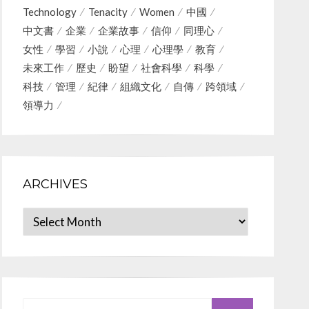
Technology
Tenacity
Women
中國
中文書
企業
企業故事
信仰
同理心
女性
學習
小說
心理
心理學
教育
未來工作
歷史
盼望
社會科學
科學
科技
管理
紀律
組織文化
自傳
跨領域
領導力
ARCHIVES
Archives
Search