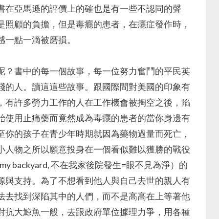
書在亞馬遜的評價上的確也是有一些不認同的聲
是照顧的負擔，但是毒癮的患者，在癮症發作時，
感一點一滴被磨損。
呢？書中的每一個故事，每一位努力奮鬥的平民英
殘的人。讀這這些故事。跟國際間對美國的印象有
，有許多勞力工作的人在工作機會被掏空之後，陷
始使用止痛藥而竟然成為毒癮的患者的當你身邊有
至你的孩子在青少年時期就因為藥物過量而死亡，
小人物之所以願意投身在一個看似難以獲勝的戰役
n my backyard, 不在我家後院發生=眼不見為淨）的
源與支持。為了不想看到他人與自己去世的親人有
法去找到深陷其中的人們，而不是高高在上等著他
對抗大鯨魚一般，去跟政府單位據理力爭，用各種