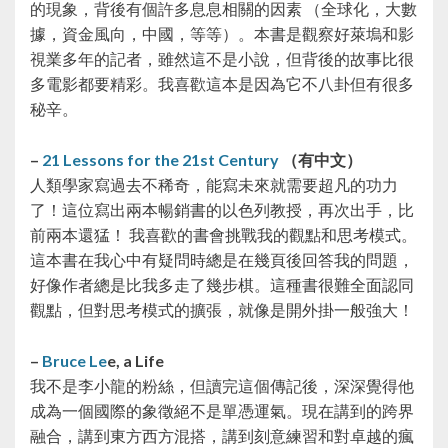
的現象，背後有個許多息息相關的因素 （全球化，大數
據，資金風向，中國，等等）。本書是觀察好萊塢和影
視業多年的記者，雖然這不是小說，但背後的故事比很
多電影都要精彩。我喜歡這本是因為它不八卦但有很多
秘辛。
–
21 Lessons for the 21st Century
（有中文）
人類學家寫過去不稀奇，能寫未來就需要超凡的功力
了！這位寫出兩本暢銷書的以色列教授，再次出手，比
前兩本還猛！ 我喜歡的書會挑戰我的觀點和思考模式。
這本書在我心中有疑問時總是在幾頁後回答我的問題，
好像作者總是比我多走了幾步棋。這種書很難全面認同
觀點，但對思考模式的擴張，就像是開外掛一般強大！
–
Bruce Le
e, a Life
我不是李小龍的粉絲，但讀完這個傳記後，深深覺得他
成為一個國際的象徵絕不是單憑運氣。現在講到的跨界
融合，講到東方西方混搭，講到刻意練習和對卓越的瘋