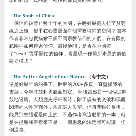
–
The Souls of China
一個信仰被禁止數十年的大國，在將好幾億人拉至貧窮
線之上後，似乎在心靈層面有個需要填補的空間？ 書本
作者非常忠實描繪三個不同宗教信仰的人們，在有限的
範圍中如何摸索信仰。最後他問，是否在中國按
了“reset” 從零開始的信仰，會呈現一種前所未見的價值
建立模式？
–
The Better Angels of our Nature
（有中文）
這是好幾年前的書了。胖胖的700+多頁一直盤據我的
書架，今年才鼓起勇氣面對它。 然後當然是一個個追劇
般地過癮。人類歷史仔細看時，除了偶有的突破和偶爾
閃爍的人性光輝外，常常讓人失望。但時間軸拉長後，
能見到整體還是向上的。不過作者寫這麼胖的一本，就
是在提醒和平得來不易，一個愚蠢的決定就可能讓一切
倒退嚕。