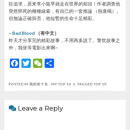
狂追求，原來李小龍早就走在世界的前頭！作者調查他
突然猝死的種種線索，有自己的一套推論 （熱衰竭）。
但無論正確與否，他短暫的生命十足精彩。
–
Bad Blood
（有中文）
昨天才分享完的精彩故事，不用再多說了。警世故事之
外，我坐等電影出來啊~
F
T
W
S
ac
w
e
h
e
itt
C
ar
POSTED IN
我的前十名 - MY TOP 10
TAGGED
TOP 10
b
er
h
e
o
at
o
Leave a Reply
k