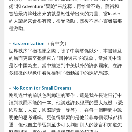
術” 和 Adventure “冒險” 來詮釋，再恰當不過。藝術和
冒險最終焠煉出來的就是韌性帶出來的力量。當leader
的人讀起來會很有感，很受激勵，然後不是心靈雞湯那
種激勵。
–
Easternization
（有中文）
世界秩序平衡搖擺之際，除了中美關係以外，本書觸及
的層面更廣至整個東方 “回神過來”的現象，當然其中還
是以中國為主。當中描述到中美以外的許多國家。在許
多細微的現象中看見權利平衡動盪中的蛛絲馬跡。
–
No Room for Small Dreams
剛剛過世的前以色列總理的著作，這是我在長途飛行中
讀到欲罷不能的一本。他講述許多經歷的重大危機 （恐
怖攻擊，人質，國際譴責，等等）。在每一個時間中說
明他的思考邏輯。更值得學習的是他並非每個領域都精
通，但他自主學習到至少可以判斷別人的諫言和知道怎
麼問問題，真的是一種授權卻負責的領導力。