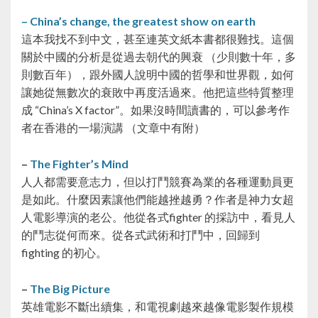
– China’s change, the greatest show on earth
這本我找不到中文，甚至連英文紙本書都很難找。這個
關於中國的分析是從過去朝代的興衰 （少則數十年，多
則數百年），跟外國人說明中國的哲學和世界觀，如何
讓她從無數次的衰敗中再度活過來。他把這些特質整理
成 “China’s X factor”。如果沒時間讀書的，可以參考作
者在香港的一場演講 （文章中有附）
–
The Fighter’s Mind
人人都需要意志力，但以打鬥競賽為業的各種運動員更
是如此。什麼因素讓他們能越挫越勇？作者是神力女超
人電影導演的老公。他從各式fighter 的採訪中，看見人
的鬥志從何而來。從各式武術和打鬥中，回歸到
fighting 的初心。
–
The Big Picture
英雄電影不斷出續集，和電視劇越來越像電影製作規模