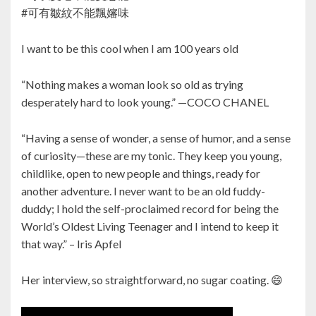
#可有皺紋不能飄嬸味
I want to be this cool when I am 100 years old
“Nothing makes a woman look so old as trying
desperately hard to look young.” —COCO CHANEL
“Having a sense of wonder, a sense of humor, and a sense
of curiosity—these are my tonic. They keep you young,
childlike, open to new people and things, ready for
another adventure. I never want to be an old fuddy-
duddy; I hold the self-proclaimed record for being the
World’s Oldest Living Teenager and I intend to keep it
that way.” – Iris Apfel
Her interview, so straightforward, no sugar coating. 😄