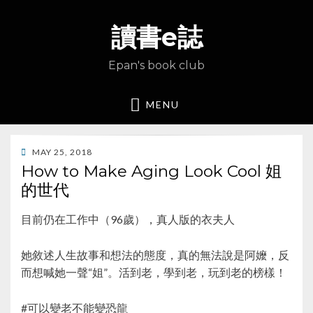
讀書e誌
Epan's book club
MENU
POSTED
MAY 25, 2018
ON
How to Make Aging Look Cool 姐
的世代
目前仍在工作中（96歲），真人版的衣夫人
她敘述人生故事和想法的態度，真的無法說是阿嬤，反
而想喊她一聲“姐”。活到老，學到老，玩到老的榜樣！
#可以變老不能變恐龍