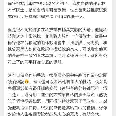
備” 變成新聞當中會出現的名詞了。這本自傳的作者林
本堅院士，是前台積電研發副總，也是發明並推廣浸潤
式微影，把摩爾定律推進了七代的那一位。
但是很不同於許多在科技業界極具貢獻的大老，他從科
技業退休非常乾脆，並且致力於作一位傳教士。從書中
節錄他在台積電的退休歡送會中，張忠謀，蔣尚義，和
魏哲家等人如何在致詞中描述他的為人，可以看出他真
的是表裡一致的追求卓越，同時又謙遜不已，讓所有公
司上下的同事打從心底的佩服。
這本自傳寫作的手法，很像國小國中時寒假作業指定閱
讀的傳記
。裡面也可以看出他科學人的性格，例如對
每個環節都有很仔細的交代（連聯考的分數都記得一清
二楚），還有用二進位的方式幫自己的孩子取名（然後
孩子們也從善如流，用同樣的邏輯幫孫子們取名）。感
覺他寫這個自傳，很大的成份是寫給自己的禮物，好像
對於他人生各個階段都能夠忠心的完成，有所交代。