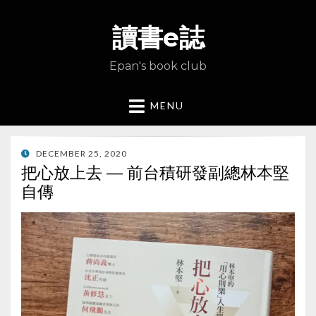
讀書e誌
Epan's book club
MENU
POSTED
DECEMBER 25, 2020
ON
把心放上去 — 前台積研發副總林本堅
自傳