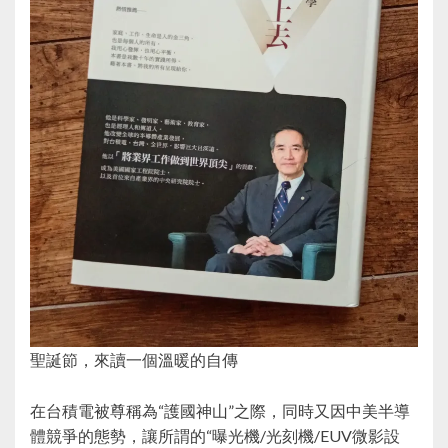
聖誕節，來讀一個溫暖的自傳
在台積電被尊稱為“護國神山”之際，同時又因中美半導
體競爭的態勢，讓所謂的“曝光機/光刻機/EUV微影設