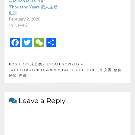
A Million Miles in a
Thousand Years 把人生變
動詞
February 2, 2020
In "Level2"
F
T
W
S
ac
w
e
h
e
itt
C
ar
POSTED IN
未分类 - UNCATEGORIZED
b
er
h
e
TAGGED
AUTOBIOGRAPHY
,
FAITH
,
GOD
,
HOPE
,
中文書
,
信仰
,
盼望
,
自傳
o
at
o
k
Leave a Reply