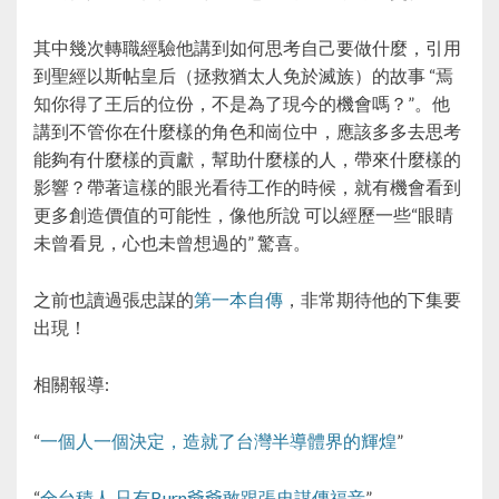
其中幾次轉職經驗他講到如何思考自己要做什麼，引用
到聖經以斯帖皇后（拯救猶太人免於滅族）的故事 “焉
知你得了王后的位份，不是為了現今的機會嗎？”。他
講到不管你在什麼樣的角色和崗位中，應該多多去思考
能夠有什麼樣的貢獻，幫助什麼樣的人，帶來什麼樣的
影響？帶著這樣的眼光看待工作的時候，就有機會看到
更多創造價值的可能性，像他所說 可以經歷一些“眼睛
未曾看見，心也未曾想過的” 驚喜。
之前也讀過張忠謀的
第一本自傳
，非常期待他的下集要
出現！
相關報導:
“
一個人一個決定，造就了台灣半導體界的輝煌
”
“
全台積人 只有Burn爺爺敢跟張忠謀傳福音
”