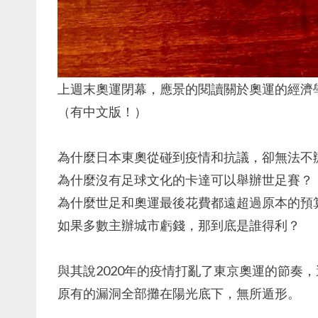
上週末奧運閉幕，應景的閱讀關於奧運的經濟
（有中文版！）
為什麼日本東奧從碰到疫情和抗議，卻無法不
為什麼沒有足球文化的卡達可以舉辦世足賽？
為什麼世足和奧運最後花費都遠超過原本的預
如果多數主辦城市虧錢，那到底是誰得利？
與其說2020年的疫情打亂了東京奧運的節奏
原有的漏洞全部攤在陽光底下，無所遁形。