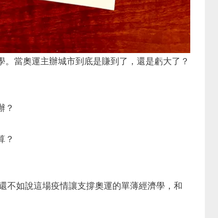
學。當奧運主辦城市到底是賺到了，還是虧大了？
辦？
算？
，還不如說這場疫情讓支撐奧運的單薄經濟學，和