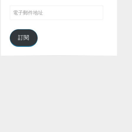
電
子
郵
件
訂閱
地
址