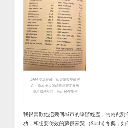
1984 年洛杉磯，因著電視轉播興
起，以及沒人競標受到奧委會用
優惠條件拜託，所以稍有獲利
我很喜歡他把幾個城市的舉辦經歷，兩兩配對作
功，和想要仿效的蘇俄索契 （Sochi) 冬