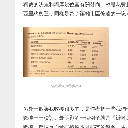
獨裁的決策和獨厚幾位富有開發商，整體花費超
西里約奧運，同樣是為了讓離市區偏遠的一塊
微不足道的門票收入
另外一個讓我收穫很多的，是作者把一些我們
數據一一檢討。最明顯的一個例子就是「辦奧
數據，發現反而會排擠原本可能有的遊客，更