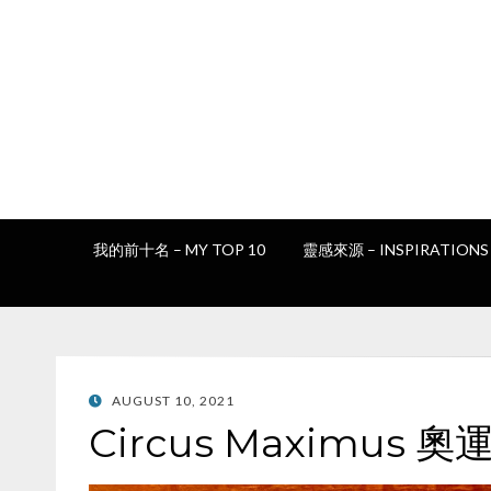
我的前十名 – MY TOP 10
靈感來源 – INSPIRATIONS
POSTED
AUGUST 10, 2021
ON
Circus Maximus 