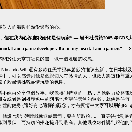
滿對人的溫暖和熱愛遊戲的心。
在我內心深處我始終是個玩家” — 岩田社長於2005 年GDS
 mind, I am a game developer. But in my heart, I am a gamer.” —
本關於任天堂前社長的書，做一個溫暖的收尾。
S, Nintendo Wii, 還有多款任天堂經典遊戲的推陳出新，
事中，可以感覺到他是個親切又有熱情的人，也致力將這種尊重
孩子般盡情挑戰盡情玩樂的氛圍。
滔不絕再分享每個故事。我覺得很特別的一點，是他致力於將電
朋友或者是刻板印象中的阿宅他希望任天堂的遊戲，就像是任何
健身 (還好有他這樣的觀念，才有疫情中大家可以用的Ring 
他說 “設計硬體就像迴轉壽司，要有所取捨….一直等待找到最
降到最低，而持續的樂趣提升到最高。其他幾位夥伴講到跟他的