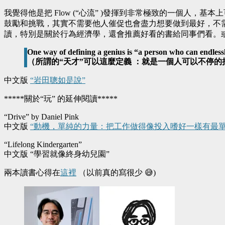
我覺得他是把 Flow (“心流” )發揮到非常極致的一個
鼓勵和挑戰，其實不需要他人催促也會盡力想要做到最好，不
讀，特別是關於行為經濟學，還會推薦好看的書給同事們看。或
One way of defining a genius is “a person who can endlessl
（所謂的“天才”可以這麼定義 ：就是一個人可以不停的
中文版
“岩田聰如是說”
*****關於“玩” 的延伸閱讀*****
“Drive” by Daniel Pink
中文版
“動機，單純的力量：把工作做得像投入嗜好一樣有最
“Lifelong Kindergarten”
中文版 “學習就像終身幼兒園”
兩本讀書心得在
這裡
（以前真的寫很少 😅)