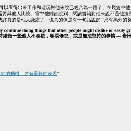
人，基本上可以看得出來工作和遊玩對他來說已經合為一體了。在幾篇
需要與他人比較。當中他雖然說到，閱讀書籍對他來說不是他擅
許真的是他太謙虛了，也真的像是有一句話說的 “只有萬分的努
y continue doing things that other people might dislike or easily 
持續做一些他人不喜歡，容易倦怠，或是無法堅持的事情 — 岩田
單純的動機，才有最棒的表現
”