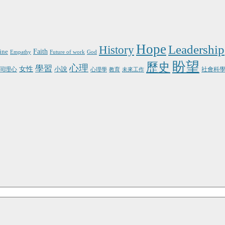
Hope
Leadership
History
Faith
ine
Empathy
Future of work
God
盼望
歷史
心理
學習
女性
小說
同理心
社會科
心理學
教育
未來工作