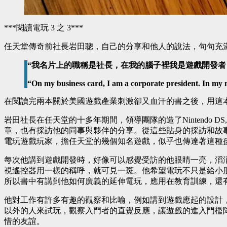
***閱讀電玩 3 之 3***
任天堂傳奇前社長岩田聰，自己的分享和他人的說法，句句充
“我名片上的職稱是社長，在我的腦子裡我是遊戲開發者，但
“On my business card, I am a corporate president. In my
在閱讀完兩本關於美國遊戲產業刺激卻又血汗的書之後，用這
岩田社長在任天堂的十多年期間，領導團隊的造了Nintendo D
章，也有採訪他的同事與夥伴的分享。從這些貼身的採訪和故
電玩遊戲玩家，擔任天堂的幾個知名遊戲，似乎也傳達著這種
每次他講到遊戲開發時，好像可以感覺受訪的他眼睛一亮，滔
視遙控器用一樣的稱呼，就可見一斑。他希望電玩不只是給小
所以書中有講到他如何廣義的延伸電玩，應用在教育訓練，還有體能
他對工作有許多有趣的觀察和比喻，例如講到遊戲應起的設計，
以外的人來試玩，觀察入門者的直覺反應，讓遊戲的進入門檻
惜的友誼。