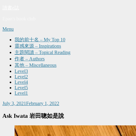
讀書e誌
Epan's book club
Skip
Menu
to
content
我的前十名 – My Top 10
靈感來源 – Inspirations
主題閱讀 – Topical Reading
作者 – Authors
其他 – Miscellaneous
Level3
Level2
Level4
Level5
Level1
Posted
July 3, 2021
February 1, 2022
on
Ask Iwata 岩田聰如是說