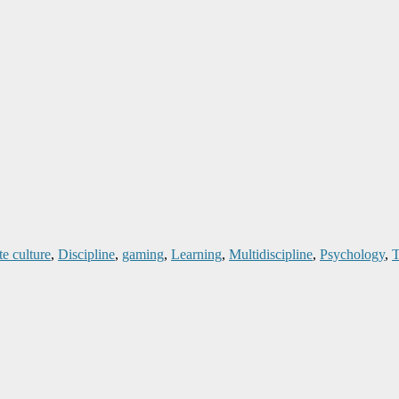
e culture
,
Discipline
,
gaming
,
Learning
,
Multidiscipline
,
Psychology
,
T