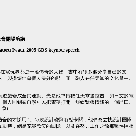
大會開場演講
 Satoru Iwata, 2005 GDS keynote speech
在日本以及在電玩界都是一名傳奇的人物。書中有很多他分享自己的文
人，與提煉出每個人最好的那一面，融入在任天堂的文化當中。
玩遊戲變成全民運動。光是他堅持把任天堂遙控器，與日文的電
一個人回到家自然可以把電視打開，舒緩緊張情緒的一個出口。
)
適合的才採用” 。每次設計碰到有點卡關，他們會去找設計團隊
互動時，總是充滿歡笑的回憶，以及在努力工作之餘那種惺惺相