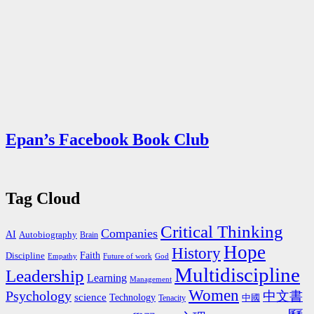
Epan’s Facebook Book Club
Tag Cloud
Critical Thinking
Companies
AI
Autobiography
Brain
Hope
History
Faith
Discipline
Empathy
Future of work
God
Multidiscipline
Leadership
Learning
Management
Women
Psychology
中文書
science
Technology
中國
Tenacity