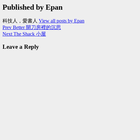
Published by
Epan
科技人，愛書人
View all posts by Epan
Post
Prev
Better 開刀房裡的沉思
Next
The Shack 小屋
navigation
Leave a Reply