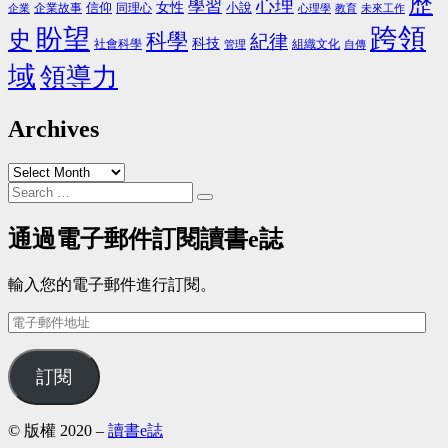
歷
心理
學習
信仰
女性
小說
同理心
企業
企業故事
心理學
教育
未來工作
跨領
盼望
史
科學
紀律
科技
社會科學
組織文化
管理
自傳
域
領導力
Archives
Archives
Search
Search
for:
通過電子郵件訂閱讀書e誌
輸入您的電子郵件進行訂閱。
電
子
郵
訂閱
件
地
址
© 版權 2020 –
讀書e誌