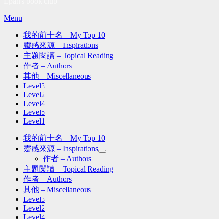
Epan's book club
Skip
Menu
to
content
我的前十名 – My Top 10
靈感來源 – Inspirations
主題閱讀 – Topical Reading
作者 – Authors
其他 – Miscellaneous
Level3
Level2
Level4
Level5
Level1
我的前十名 – My Top 10
靈感來源 – Inspirations
作者 – Authors
主題閱讀 – Topical Reading
作者 – Authors
其他 – Miscellaneous
Level3
Level2
Level4