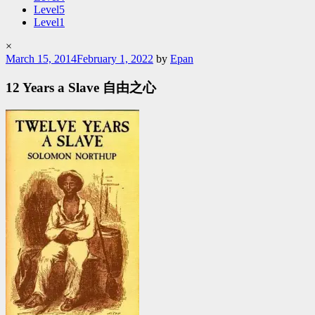
Level5
Level1
×
Posted
March 15, 2014
February 1, 2022
by
Epan
on
12 Years a Slave 自由之心