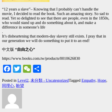
“12 years a slave”– Knowing that I probably can’t handle the
movie, I decided to read the book. Such an amazing story. So sad to
read. Yet so delighted to see that there are people, even in the 1850s,
who would stand up and do something about it, and make a
difference in someone’s life
.
It’s disheartening that modern-day slavery still exists. I pray that in
our generation we will do something to put it to an end!
中文版
“自由之心”
https://www.books.com.tw/products/0010626830
Facebook
Twitter
WeChat
Share
Posted in
Level2
,
未分類 - Uncategorized
Tagged
Empathy
,
Hope
,
同理心
,
盼望