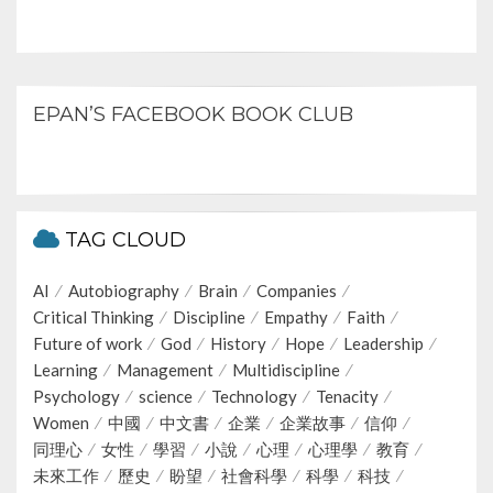
EPAN’S FACEBOOK BOOK CLUB
TAG CLOUD
AI
Autobiography
Brain
Companies
Critical Thinking
Discipline
Empathy
Faith
Future of work
God
History
Hope
Leadership
Learning
Management
Multidiscipline
Psychology
science
Technology
Tenacity
Women
中國
中文書
企業
企業故事
信仰
同理心
女性
學習
小說
心理
心理學
教育
未來工作
歷史
盼望
社會科學
科學
科技