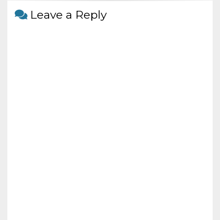
o
at
o
Leave a Reply
k