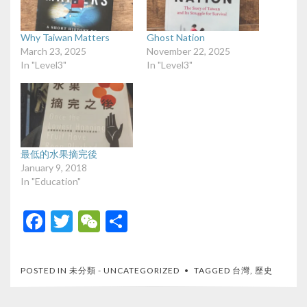
Why Taiwan Matters
Ghost Nation
March 23, 2025
November 22, 2025
In "Level3"
In "Level3"
最低的水果摘完後
January 9, 2018
In "Education"
F
T
W
S
ac
w
e
h
e
itt
C
ar
POSTED IN
未分類 - UNCATEGORIZED
TAGGED
台灣
,
歷史
b
er
h
e