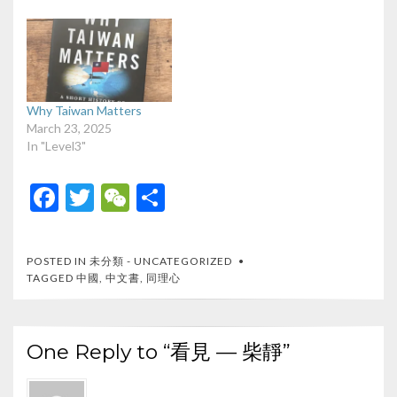
Why Taiwan Matters
March 23, 2025
In "Level3"
F
T
W
S
ac
w
e
h
e
itt
C
ar
POSTED IN
未分類 - UNCATEGORIZED
b
er
h
e
TAGGED
中國
,
中文書
,
同理心
o
at
o
One Reply to “看見 — 柴靜”
k