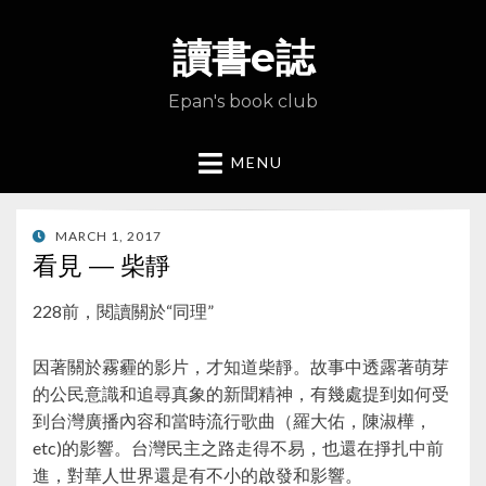
讀書e誌
Epan's book club
MENU
POSTED
MARCH 1, 2017
ON
看見 — 柴靜
228前，閱讀關於“同理”
因著關於霧霾的影片，才知道柴靜。故事中透露著萌芽
的公民意識和追尋真象的新聞精神，有幾處提到如何受
到台灣廣播內容和當時流行歌曲（羅大佑，陳淑樺，
etc)的影響。台灣民主之路走得不易，也還在掙扎中前
進，對華人世界還是有不小的啟發和影響。