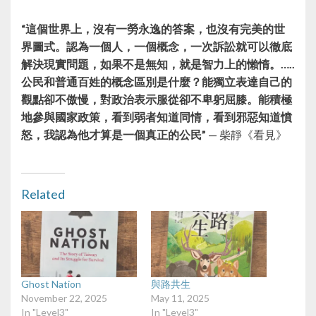
“這個世界上，沒有一勞永逸的答案，也沒有完美的世
界圖式。認為一個人，一個概念，一次訴訟就可以徹底
解決現實問題，如果不是無知，就是智力上的懶惰。…..
公民和普通百姓的概念區別是什麼？能獨立表達自己的
觀點卻不傲慢，對政治表示服從卻不卑躬屈膝。能積極
地參與國家政策，看到弱者知道同情，看到邪惡知道憤
怒，我認為他才算是一個真正的公民”
— 柴靜《看見》
Related
Ghost Nation
與路共生
November 22, 2025
May 11, 2025
In "Level3"
In "Level3"