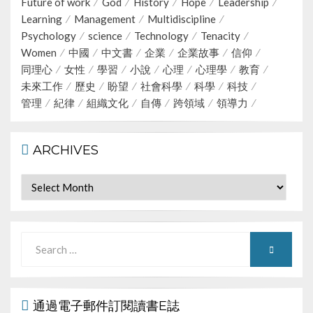
Future of work
God
History
Hope
Leadership
Learning
Management
Multidiscipline
Psychology
science
Technology
Tenacity
Women
中國
中文書
企業
企業故事
信仰
同理心
女性
學習
小說
心理
心理學
教育
未來工作
歷史
盼望
社會科學
科學
科技
管理
紀律
組織文化
自傳
跨領域
領導力
ARCHIVES
Archives
Search
SEARCH
for:
通過電子郵件訂閱讀書E誌