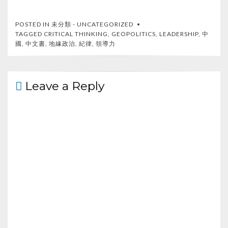
ac
w
e
h
e
itt
C
ar
POSTED IN
未分類 - UNCATEGORIZED
b
er
h
e
TAGGED
CRITICAL THINKING
,
GEOPOLITICS
,
LEADERSHIP
,
中
國
,
中文書
,
地緣政治
,
紀律
,
領導力
o
at
o
k
Leave a Reply