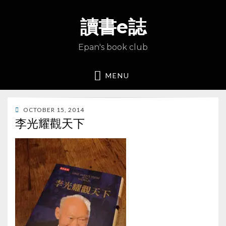
讀書e誌
Epan's book club
MENU
POSTED
OCTOBER 15, 2014
ON
李光耀觀天下