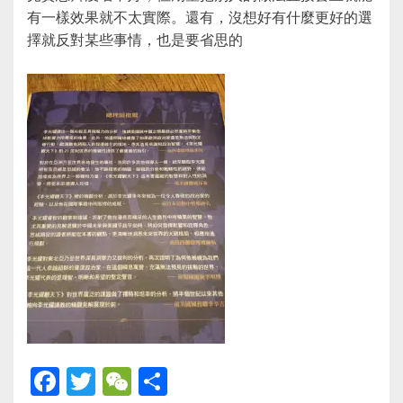
有一樣效果就不太實際。還有，沒想好有什麼更好的選
擇就反對某些事情，也是要省思的
F
T
W
S