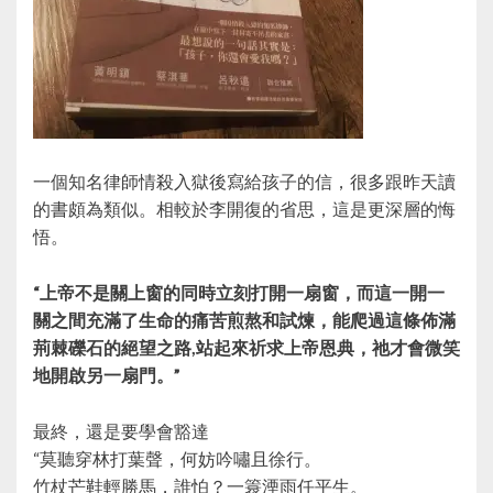
一個知名律師情殺入獄後寫給孩子的信，很多跟昨天讀
的書頗為類似。相較於李開復的省思，這是更深層的悔
悟。
“上帝不是關上窗的同時立刻打開一扇窗，而這一開一
關之間充滿了生命的痛苦煎熬和試煉，能爬過這條佈滿
荊棘礫石的絕望之路,站起來祈求上帝恩典，祂才會微笑
地開啟另一扇門。”
最終，還是要學會豁達
“莫聽穿林打葉聲，何妨吟嘯且徐行。
竹杖芒鞋輕勝馬，誰怕？一簑湮雨任平生。