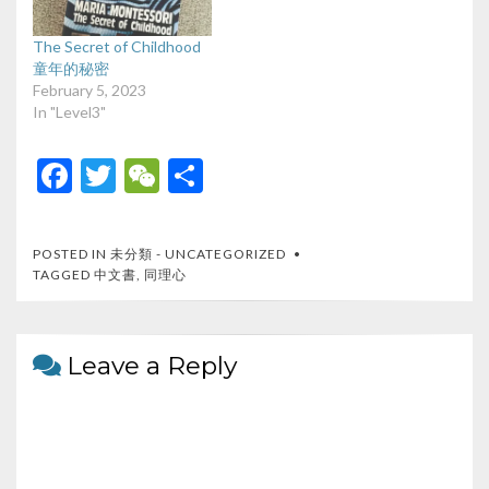
The Secret of Childhood
童年的秘密
February 5, 2023
In "Level3"
F
T
W
S
ac
w
e
h
e
itt
C
ar
POSTED IN
未分類 - UNCATEGORIZED
b
er
h
e
TAGGED
中文書
,
同理心
o
at
o
Leave a Reply
k