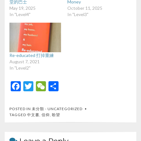
堂的巴士
Money
May 19, 2025
October 11, 2025
In "Level4"
In "Level3"
Re-educated 打掉重練
August 7, 2021
In "Level2"
F
T
W
S
ac
w
e
h
e
itt
C
ar
POSTED IN
未分類 - UNCATEGORIZED
b
er
h
e
TAGGED
中文書
,
信仰
,
盼望
o
at
o
Leave a Reply