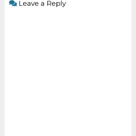
o
Leave a Reply
k