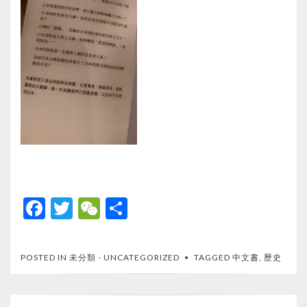
F
T
W
S
ac
w
e
h
e
itt
C
ar
POSTED IN
未分類 - UNCATEGORIZED
TAGGED
中文書
,
歷史
b
er
h
e
o
at