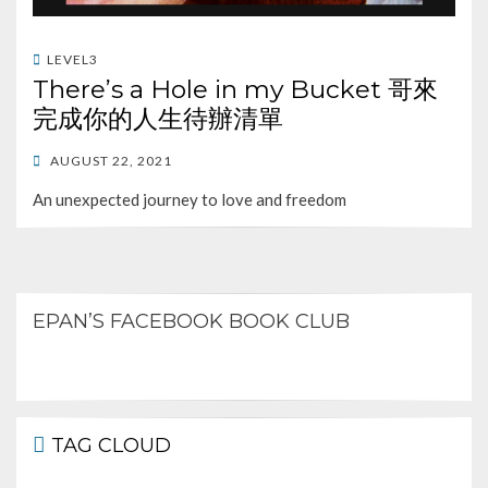
LEVEL3
There’s a Hole in my Bucket 哥來
完成你的人生待辦清單
POSTED
AUGUST 22, 2021
ON
An unexpected journey to love and freedom
EPAN’S FACEBOOK BOOK CLUB
TAG CLOUD