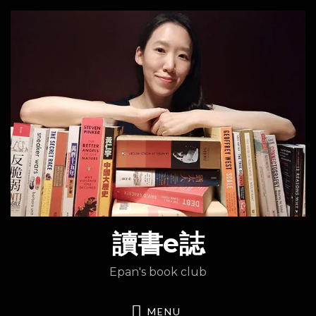
讀書e誌
Epan's book club
MENU