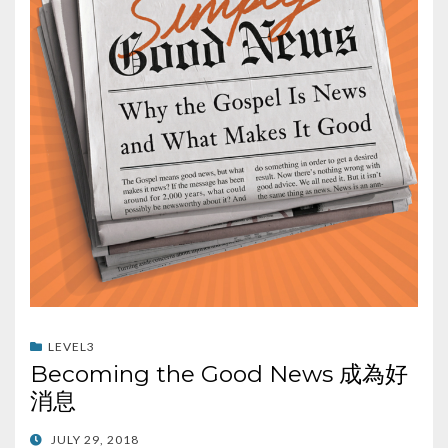
LEVEL3
Becoming the Good News 成為好
消息
POSTED
JULY 29, 2018