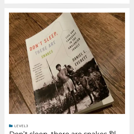
LEVEL3
Don’t sleep, there are snakes 別