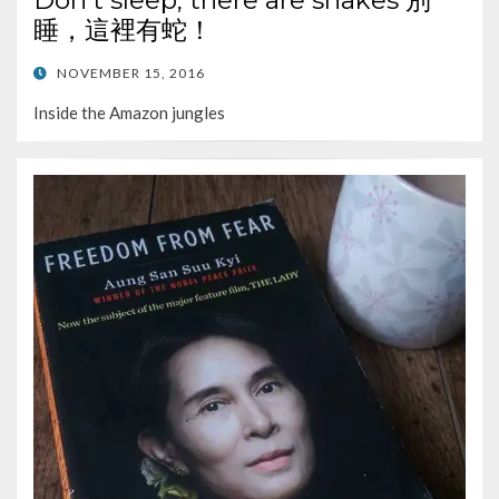
睡，這裡有蛇！
POSTED
NOVEMBER 15, 2016
ON
Inside the Amazon jungles