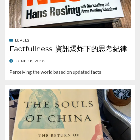
LEVEL2
Factfullness. 資訊爆炸下的思考紀律
POSTED
JUNE 18, 2018
ON
Perceiving the world based on updated facts