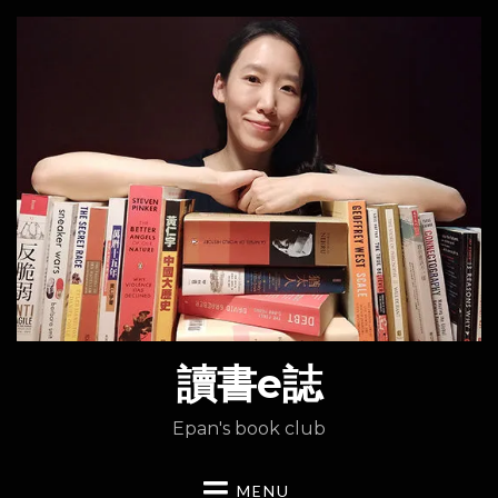
讀書e誌
Epan's book club
MENU