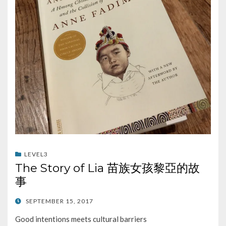
LEVEL3
The Story of Lia 苗族女孩黎亞的故
事
POSTED
SEPTEMBER 15, 2017
ON
Good intentions meets cultural barriers