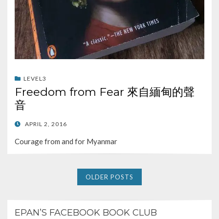
LEVEL3
Freedom from Fear 來自緬甸的聲
音
POSTED
APRIL 2, 2016
ON
Courage from and for Myanmar
OLDER POSTS
EPAN’S FACEBOOK BOOK CLUB