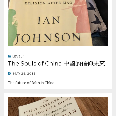
LEVEL4
The Souls of China 中國的信仰未來
POSTED
MAY 28, 2018
ON
The future of faith in China